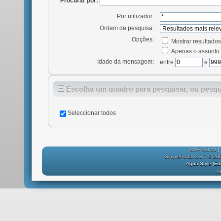
Procurar por:
Por utilizador:
Ordem de pesquisa:
Opções:
Mostrar resultad
Apenas o assunto 
Idade da mensagem:
entre
e
Escolha um quadro para pesquisar, ou pesq
Seleccionar todos
SMF 2.0.19
|
SimplePortal 2.3.7 © 20
Aqua Style (E
X