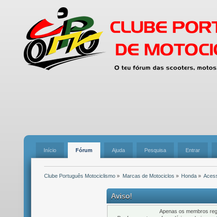
Início
Fórum
Ajuda
Pesquisa
Entrar
Clube Português Motociclismo
»
Marcas de Motociclos
»
Honda
»
Acess
Aviso!
Apenas os membros regi