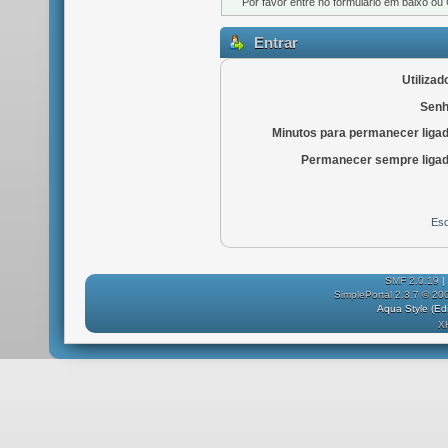
Por favor entre no formulário em baixo ou
Entrar
Utilizad
Senh
Minutos para permanecer liga
Permanecer sempre ligad
Esq
SMF 2.0.19
|
SimplePortal 2.3.7 © 20
Aqua Style (E
X