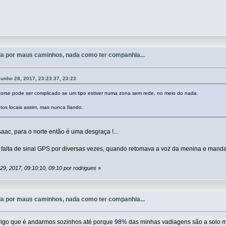
a por maus caminhos, nada como ter companhia...
unho 28, 2017, 23:23:37, 23:23
torse pode ser complicado se um tipo estiver numa zona sem rede, no meio do nada.
tos locais assim, mas nunca fiando.
aac, para o norte então é uma desgraça !...
falta de sinal GPS por diversas vezes, quando retomava a voz da menina e mand
29, 2017, 09:10:10, 09:10 por rodrigues
»
a por maus caminhos, nada como ter companhia...
igo que é andarmos sozinhos até porque 98% das minhas vadiagens são a solo ma