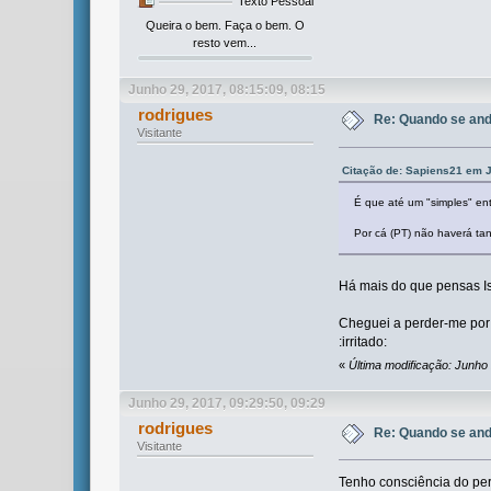
Texto Pessoal
Queira o bem. Faça o bem. O
resto vem...
Junho 29, 2017, 08:15:09, 08:15
rodrigues
Re: Quando se and
Visitante
Citação de: Sapiens21 em J
É que até um "simples" en
Por cá (PT) não haverá tan
Há mais do que pensas Is
Cheguei a perder-me por 
:irritado:
«
Última modificação: Junho 
Junho 29, 2017, 09:29:50, 09:29
rodrigues
Re: Quando se and
Visitante
Tenho consciência do per