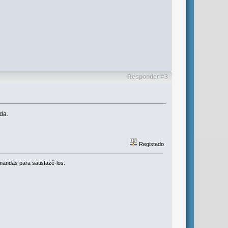
Responder #3
da.
Registado
mandas para satisfazê-los.