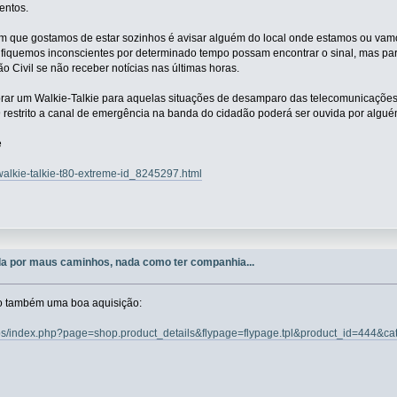
entos.
 que gostamos de estar sozinhos é avisar alguém do local onde estamos ou vamos
fiquemos inconscientes por determinado tempo possam encontrar o sinal, mas para
ão Civil se não receber notícias nas últimas horas.
r um Walkie-Talkie para aquelas situações de desamparo das telecomunicações
restrito a canal de emergência na banda do cidadão poderá ser ouvida por alguém
e
walkie-talkie-t80-extreme-id_8245297.html
a por maus caminhos, nada como ter companhia...
o também uma boa aquisição:
t/gps/index.php?page=shop.product_details&flypage=flypage.tpl&product_id=444&