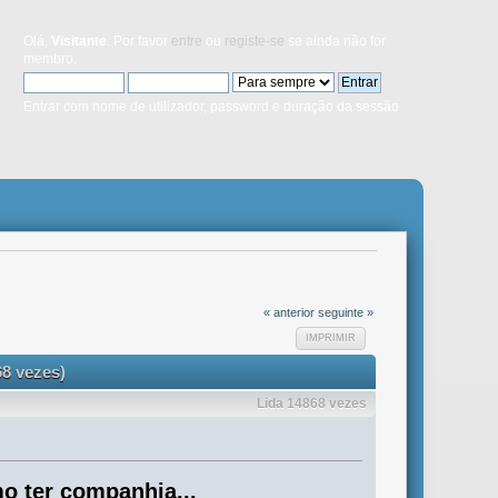
Olá,
Visitante
. Por favor
entre
ou
registe-se
se ainda não for
membro.
Entrar com nome de utilizador, password e duração da sessão
« anterior
seguinte »
IMPRIMIR
8 vezes)
Lida 14868 vezes
 ter companhia...