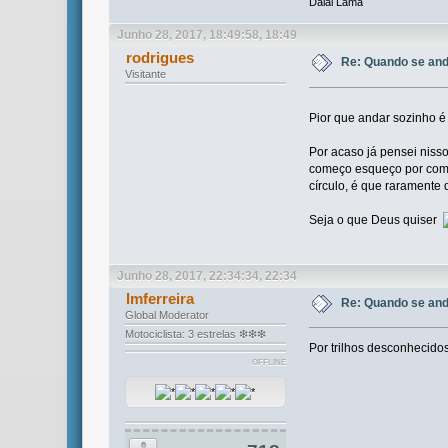
Dalai Lama
Junho 28, 2017, 18:49:58, 18:49
rodrigues
Re: Quando se and
Visitante
Pior que andar sozinho é
Por acaso já pensei niss
começo esqueço por compl
círculo, é que raramente 
Seja o que Deus quiser
Junho 28, 2017, 22:34:34, 22:34
lmferreira
Re: Quando se and
Global Moderator
Motociclista: 3 estrelas ❇❇❇
Por trilhos desconhecidos
OFFLINE