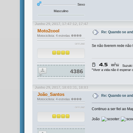
Sexo
Masculino
Junho 29, 2017, 17:47:12, 17:47
Moto2cool
Re: Quando se and
Motociclista: 4 estrelas ❇❇❇❇
OFFLINE
Se não tiverem rede não 
Suzuki
"Viver a vida não é esperar
4386
Junho 29, 2017, 18:03:31, 18:03
João_Santos
Re: Quando se and
Motociclista: 4 estrelas ❇❇❇❇
OFFLINE
Continuo a ser fiel ao M
João