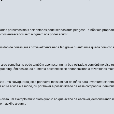
ados percursos mais acidentados pode ser bastante perigoso...e não falo propr
amos enrascados sem ninguém nos poder acudir.
sidão de coisas, mas provavelmente nada tão grave quanto uma queda com conse
 algo semelhante pode também acontecer numa boa estrada e com óptimo piso (uma
ue ninguém nos acuda aumenta bastante se se andar sozinho a fazer trilhos mais d
os uma salvaguarda, seja por haver mais um par de mãos para levantar/puxar/empu
ça entre a vida e a morte, ou por haver a possibilidade de essa companhia ir em busc
 disso um exemplo muito claro quanto ao que acabo de escrever, demonstrando in
em auxílio algum...