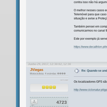
contra isso não há argum
O melhor nesses casos em
Telemóvel para que caso 
situação e avise a Proteç
Também pensei em compra
comunicarmos no canal 9 
Este por exemplo já serv
https://www.decathlon.pt/
Junho 29, 2017, 12:30:02, 12:30
JViegas
Re: Quando se and
Motociclista: 4 estrelas ❇❇❇❇
OFFLINE
Os localizadores GPS sã
http://www.ciclonatur.p
4723