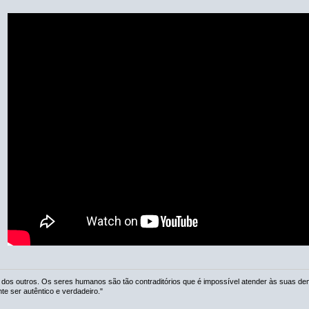
 dos outros. Os seres humanos são tão contraditórios que é impossível atender às suas de
 ser autêntico e verdadeiro."