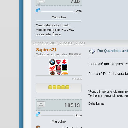
718
Sexo
Masculino
Marca Motociclo: Honda
Modelo Motociclo: NC 750X
Localidade: Évora
Junho 28, 2017, 23:23:37, 23:23
Sapiens21
Re: Quando se and
Motociclista: 5 estrelas ❇❇❇❇❇
É que até um "simples" e
Por cá (PT) não haverá ta
OFFLINE
"Pouco importa o julgamento
Tenha em mente simplesmente
Dalai Lama
18513
Sexo
Masculino