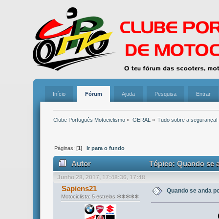
Início
Fórum
Ajuda
Pesquisa
Entrar
Clube Português Motociclismo
»
GERAL
»
Tudo sobre a segurança!
Páginas: [
1
]
Ir para o fundo
Autor
Tópico: Quando se a
Junho 28, 2017, 17:48:36, 17:48
Sapiens21
Quando se anda po
Motociclista: 5 estrelas ❇❇❇❇❇