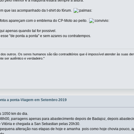
udo pelo melhor e a máquina estará sempre à altura.
m que ias acompanhado da t-shirt do fórum.
 fotos apareçam com o emblema do CP-Moto ao peito.
qui apenas quando tal for possivel.
r esse "de ponta a ponta" e sem azares ou contratempos.
 dos outros. Os seres humanos são tão contraditórios que é impossível atender às suas de
 ser autêntico e verdadeiro."
onta a ponta-Viagem em Setembro 2019
s 1050 km do dia.
08h00, parragens apenas para abastecimento depois de Badajoz, depois abastecim
e Vitória e chegada a San Sebastian pelas 20h30.
pequena alteração nas etapas de hoje e amanha pois como hoje chovia pouco, ap
de.