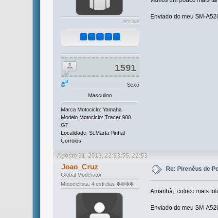
Enviado do meu SM-A520F
OFFLINE
1591
Sexo
Masculino
Marca Motociclo: Yamaha
Modelo Motociclo: Tracer 900
GT
Localidade: St.Marta Pinhal-
Corroios
Agosto 31, 2019, 22:53:55, 22:53
Joao_Cruz
Re: Pirenéus de P
Global Moderator
Motociclista: 4 estrelas ❇❇❇❇
Amanhã, coloco mais fot
Enviado do meu SM-A520F