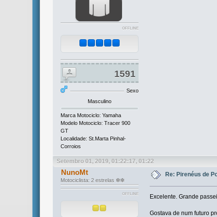
OFFLINE
1591
Sexo
Masculino
Marca Motociclo: Yamaha
Modelo Motociclo: Tracer 900
GT
Localidade: St.Marta Pinhal-
Corroios
Setembro 01, 2019, 01:22:17, 01:22
NunoMt
Re: Pirenéus de P
Motociclista: 2 estrelas ❇❇
OFFLINE
Excelente. Grande passeio
Gostava de num futuro pr