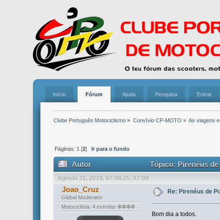
Início
Fórum
Ajuda
Pesquisa
Entrar
Clube Português Motociclismo
»
Convívio CP-MOTO
»
As viagens e
Páginas:
1
[
2
]
Ir para o fundo
Autor
Tópico: Pirenéus de
Agosto 31, 2019, 07:08:25, 07:08
Joao_Cruz
Re: Pirenéus de P
Global Moderator
Motociclista: 4 estrelas ❇❇❇❇
Bom dia a todos.