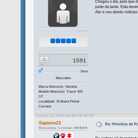
Chegou o dia, pelo que d
parte da tarde. Esta deve
Abc e vou dando notícias 
OFFLINE
1591
Sexo
Masculino
Marca Motociclo: Yamaha
Modelo Motociclo: Tracer 900
GT
Localidade: St.Marta Pinhal-
Corroios
Agosto 31, 2019, 08:00:39, 08:00
Sapiens21
Re: Pirenéus de P
Motociclista: 5 estrelas ❇❇❇❇❇