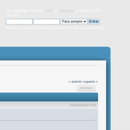
Olá,
Visitante
. Por favor
entre
ou
registe-se
se ainda não for
membro.
Entrar com nome de utilizador, password e duração da sessão
« anterior
seguinte »
IMPRIMIR
Responder #50