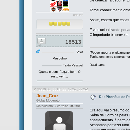
De certeza irá decorrer t
Tomei conhecimento onte
OFFLINE
Assim, espero que essas
E vais actualizando por a
O importante é aproveita
18513
Sexo
"Pouco importa o julgamento
Tenha em mente simplesmente
Masculino
Dalai Lama
Texto Pessoal
Queira o bem. Faça o bem. O
resto vem...
Agosto 31, 2019, 22:52:57, 22:52
Joao_Cruz
Re: Pirenéus de P
Global Moderator
Motociclista: 4 estrelas ❇❇❇❇
Ora aqui vai o resumo do
Saída de Corroios pelas 
abastecimento já perto d
Acabamos por fazer uma 
vamos um pouco mais tar