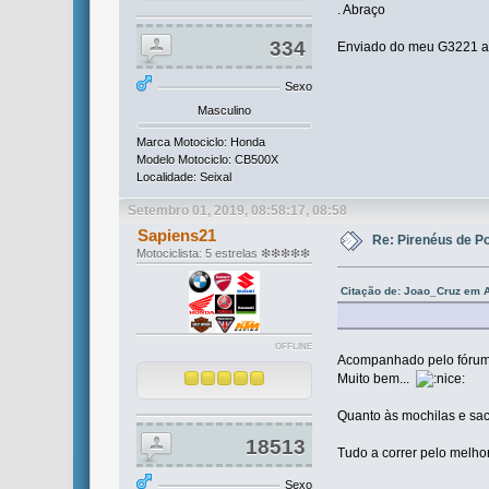
. Abraço
334
Enviado do meu G3221 at
Sexo
Masculino
Marca Motociclo: Honda
Modelo Motociclo: CB500X
Localidade: Seixal
Setembro 01, 2019, 08:58:17, 08:58
Sapiens21
Re: Pirenéus de P
Motociclista: 5 estrelas ❇❇❇❇❇
Citação de: Joao_Cruz em A
OFFLINE
Acompanhado pelo fórum 
Muito bem...
Quanto às mochilas e sac
18513
Tudo a correr pelo melh
Sexo