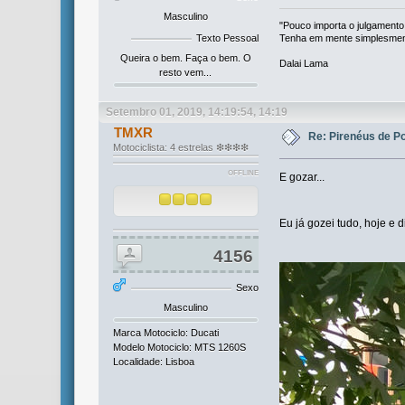
Masculino
"Pouco importa o julgamento
Tenha em mente simplesmente
Texto Pessoal
Queira o bem. Faça o bem. O
Dalai Lama
resto vem...
Setembro 01, 2019, 14:19:54, 14:19
TMXR
Re: Pirenéus de P
Motociclista: 4 estrelas ❇❇❇❇
OFFLINE
E gozar...
Eu já gozei tudo, hoje e 
4156
Sexo
Masculino
Marca Motociclo: Ducati
Modelo Motociclo: MTS 1260S
Localidade: Lisboa