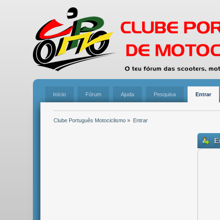
Início
Fórum
Ajuda
Pesquisa
Entrar
Clube Português Motociclismo
»
Entrar
En