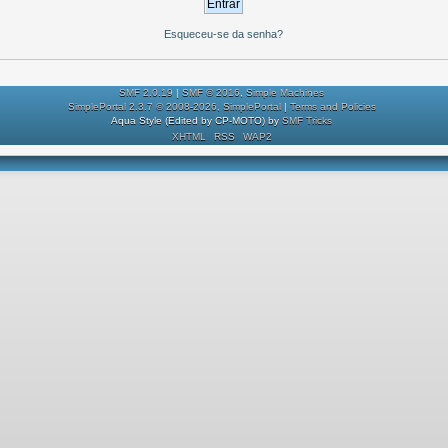
Esqueceu-se da senha?
SMF 2.0.19
|
SMF © 2016
,
Simple Machines
SimplePortal 2.3.7 © 2008-2026, SimplePortal
|
Terms and Policies
Aqua Style (Edited by CP-MOTO) by
SMF Tricks
XHTML
RSS
WAP2