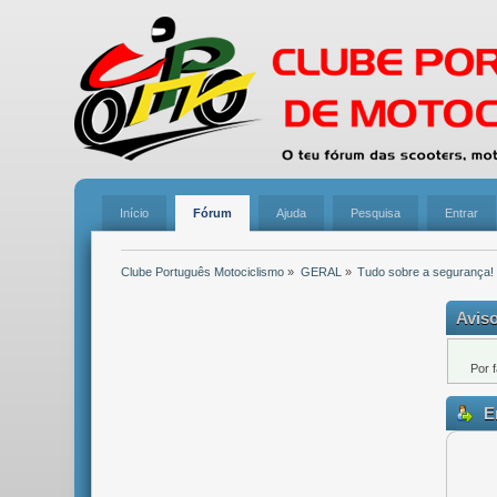
Início
Fórum
Ajuda
Pesquisa
Entrar
Clube Português Motociclismo
»
GERAL
»
Tudo sobre a segurança!
Aviso
Por 
En