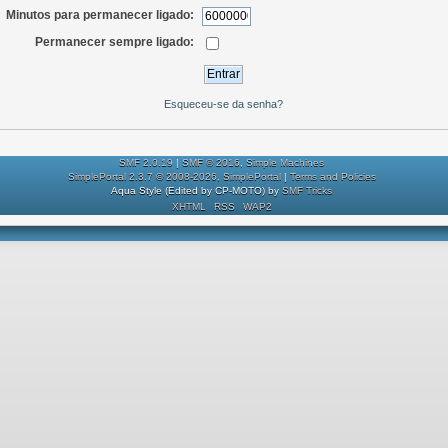
Minutos para permanecer ligado:
Permanecer sempre ligado:
Esqueceu-se da senha?
SMF 2.0.19
|
SMF © 2016
,
Simple Machines
SimplePortal 2.3.7 © 2008-2026, SimplePortal
|
Terms and Policies
Aqua Style (Edited by CP-MOTO) by
SMF Tricks
XHTML
RSS
WAP2