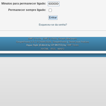
Minutos para permanecer ligado:
Permanecer sempre ligado:
Esqueceu-se da senha?
SMF 2.0.19
|
SMF © 2016
,
Simple Machines
SimplePortal 2.3.7 © 2008-2026, SimplePortal
|
Terms and Policies
Aqua Style (Edited by CP-MOTO) by
SMF Tricks
XHTML
RSS
WAP2