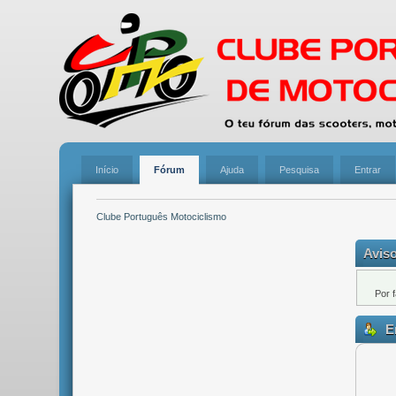
Início
Fórum
Ajuda
Pesquisa
Entrar
Clube Português Motociclismo
Aviso
Por 
En