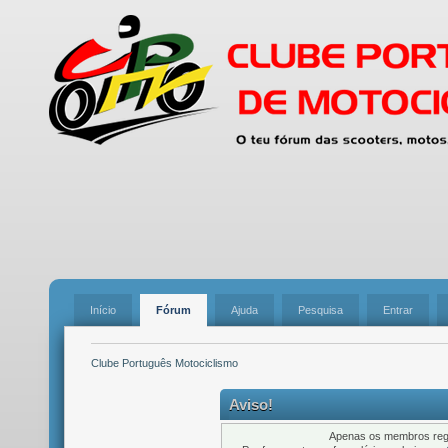
Início
Fórum
Ajuda
Pesquisa
Entrar
Clube Português Motociclismo
Aviso!
Apenas os membros regi