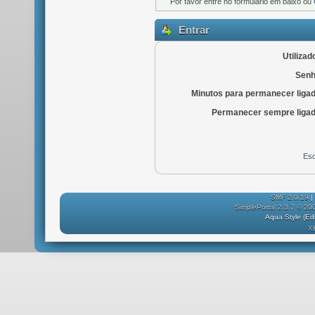
Por favor entre no formulário em baixo ou
Entrar
Utilizad
Senh
Minutos para permanecer liga
Permanecer sempre ligad
Esq
SMF 2.0.19
|
SimplePortal 2.3.7 © 20
Aqua Style (E
X