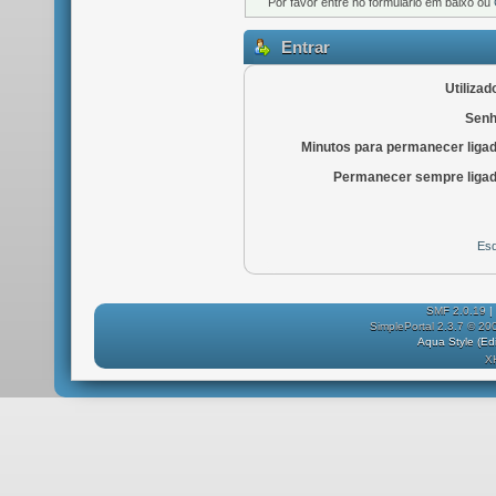
Por favor entre no formulário em baixo ou
Entrar
Utilizad
Senh
Minutos para permanecer liga
Permanecer sempre ligad
Esq
SMF 2.0.19
|
SimplePortal 2.3.7 © 20
Aqua Style (E
X