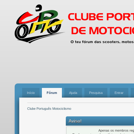
Início
Fórum
Ajuda
Pesquisa
Entrar
Clube Português Motociclismo
Aviso!
Apenas os membros regi