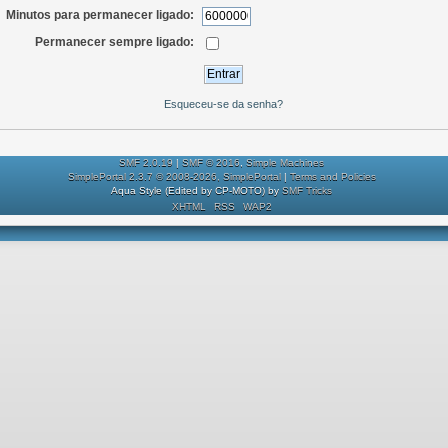
Minutos para permanecer ligado:
Permanecer sempre ligado:
Esqueceu-se da senha?
SMF 2.0.19
|
SMF © 2016
,
Simple Machines
SimplePortal 2.3.7 © 2008-2026, SimplePortal
|
Terms and Policies
Aqua Style (Edited by CP-MOTO) by
SMF Tricks
XHTML
RSS
WAP2