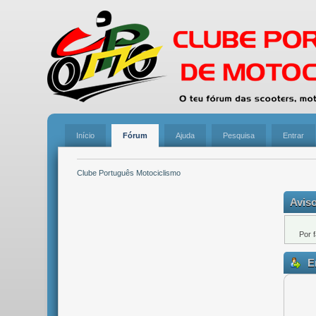
Início
Fórum
Ajuda
Pesquisa
Entrar
Clube Português Motociclismo
Aviso
Por 
En