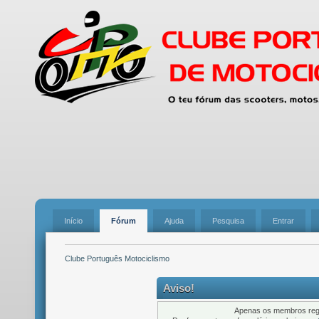
Início
Fórum
Ajuda
Pesquisa
Entrar
Clube Português Motociclismo
Aviso!
Apenas os membros regi