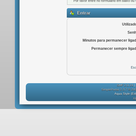
Por favor entre no formulário em baixo ou
Entrar
Utilizad
Senh
Minutos para permanecer liga
Permanecer sempre ligad
Esq
SMF 2.0.19
|
SimplePortal 2.3.7 © 20
Aqua Style (E
X