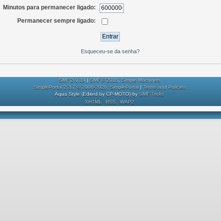
Minutos para permanecer ligado:
Permanecer sempre ligado:
Esqueceu-se da senha?
SMF 2.0.19
|
SMF © 2016
,
Simple Machines
SimplePortal 2.3.7 © 2008-2026, SimplePortal
|
Terms and Policies
Aqua Style (Edited by CP-MOTO) by
SMF Tricks
XHTML
RSS
WAP2