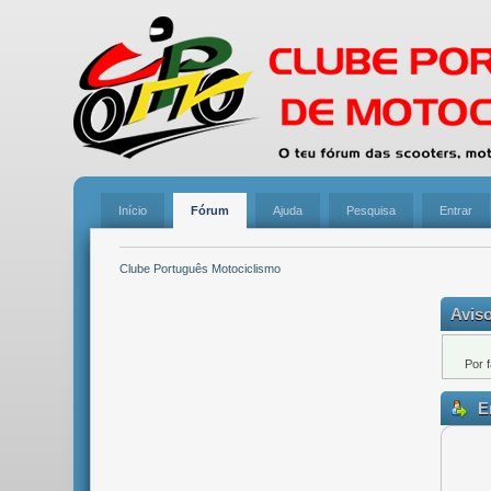
Início
Fórum
Ajuda
Pesquisa
Entrar
Clube Português Motociclismo
Aviso
Por 
En