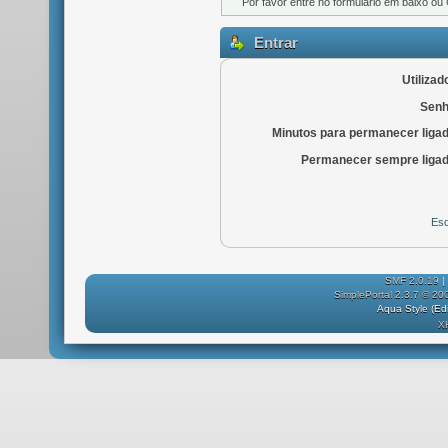
Por favor entre no formulário em baixo ou
Entrar
Utilizad
Senh
Minutos para permanecer liga
Permanecer sempre ligad
Esq
SMF 2.0.19
|
SimplePortal 2.3.7 © 20
Aqua Style (E
X