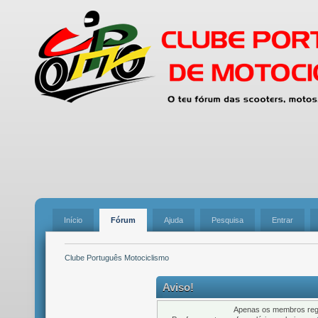
Início
Fórum
Ajuda
Pesquisa
Entrar
Clube Português Motociclismo
Aviso!
Apenas os membros regi