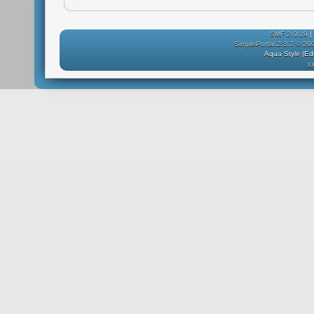
SMF 2.0.19
|
SimplePortal 2.3.7 © 20
Aqua Style (E
X