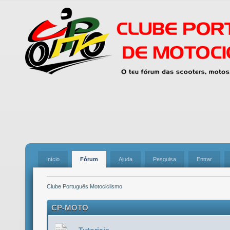
Início
Fórum
Ajuda
Pesquisa
Entrar
Clube Português Motociclismo
CP-MOTO