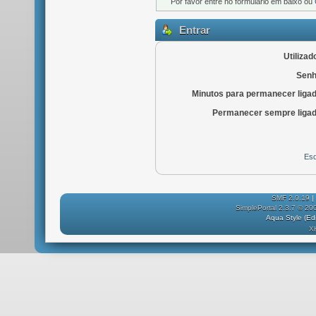
Por favor entre no formulário em baixo ou
Entrar
Utilizad
Senh
Minutos para permanecer liga
Permanecer sempre ligad
Esq
SMF 2.0.19
|
SimplePortal 2.3.7 © 20
Aqua Style (E
X