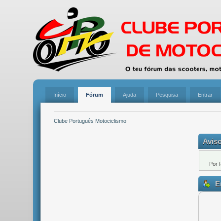
Início
Fórum
Ajuda
Pesquisa
Entrar
Clube Português Motociclismo
Aviso
Por 
En