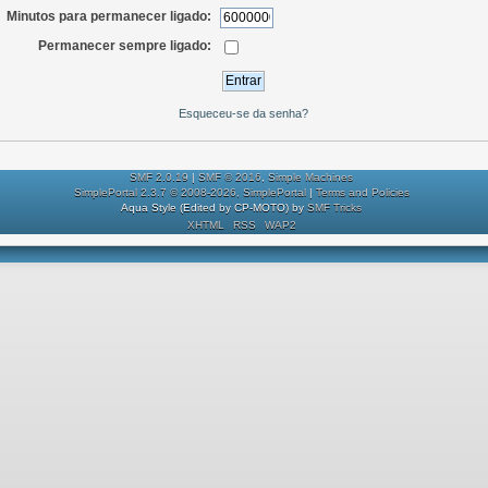
Minutos para permanecer ligado:
Permanecer sempre ligado:
Esqueceu-se da senha?
SMF 2.0.19
|
SMF © 2016
,
Simple Machines
SimplePortal 2.3.7 © 2008-2026, SimplePortal
|
Terms and Policies
Aqua Style (Edited by CP-MOTO) by
SMF Tricks
XHTML
RSS
WAP2