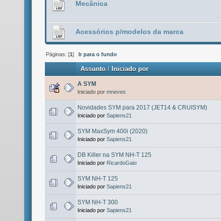
Mecânica
Acessórios p/modelos da marca
Páginas: [
1
]
Ir para o fundo
Assunto
/
Iniciado por
A SYM
Iniciado por
mneves
Novidades SYM para 2017 (JET14 & CRUISYM)
Iniciado por
Sapiens21
SYM MaxSym 400i (2020)
Iniciado por
Sapiens21
DB Killer na SYM NH-T 125
Iniciado por
RicardoGaio
SYM NH-T 125
Iniciado por
Sapiens21
SYM NH-T 300
Iniciado por
Sapiens21