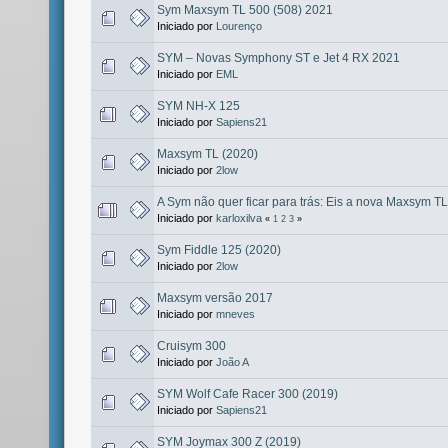
Sym Maxsym TL 500 (508) 2021
Iniciado por
Lourenço
SYM – Novas Symphony ST e Jet 4 RX 2021
Iniciado por
EML
SYM NH-X 125
Iniciado por
Sapiens21
Maxsym TL (2020)
Iniciado por
2low
A Sym não quer ficar para trás: Eis a nova Maxsym TL
Iniciado por
karloxilva
«
1
2
3
»
Sym Fiddle 125 (2020)
Iniciado por
2low
Maxsym versão 2017
Iniciado por
mneves
Cruisym 300
Iniciado por
João A
SYM Wolf Cafe Racer 300 (2019)
Iniciado por
Sapiens21
SYM Joymax 300 Z (2019)