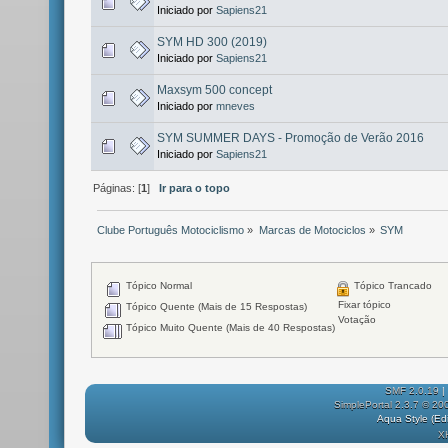
Iniciado por
Sapiens21
SYM HD 300 (2019)
Iniciado por
Sapiens21
Maxsym 500 concept
Iniciado por
mneves
SYM SUMMER DAYS - Promoção de Verão 2016
Iniciado por
Sapiens21
Páginas: [
1
]
Ir para o topo
Clube Português Motociclismo
»
Marcas de Motociclos
»
SYM
Tópico Normal
Tópico Trancado
Fixar tópico
Tópico Quente (Mais de 15 Respostas)
Votação
Tópico Muito Quente (Mais de 40 Respostas)
SMF 2.0.19
|
SimplePortal 2.3.7 © 20
Aqua Style (E
X