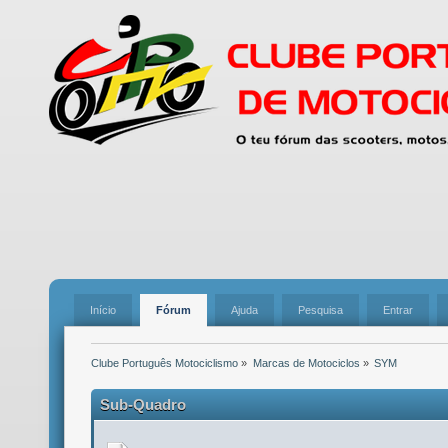
Início
Fórum
Ajuda
Pesquisa
Entrar
Clube Português Motociclismo
»
Marcas de Motociclos
»
SYM
Sub-Quadro