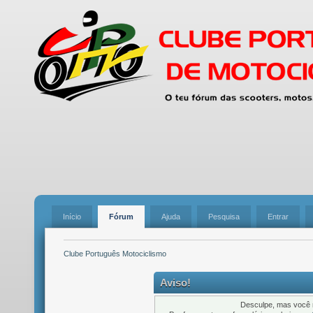
Início
Fórum
Ajuda
Pesquisa
Entrar
Clube Português Motociclismo
Aviso!
Desculpe, mas você n