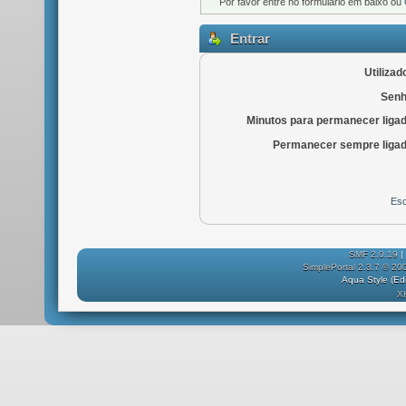
Por favor entre no formulário em baixo ou
Entrar
Utilizad
Senh
Minutos para permanecer liga
Permanecer sempre ligad
Esq
SMF 2.0.19
|
SimplePortal 2.3.7 © 20
Aqua Style (E
X