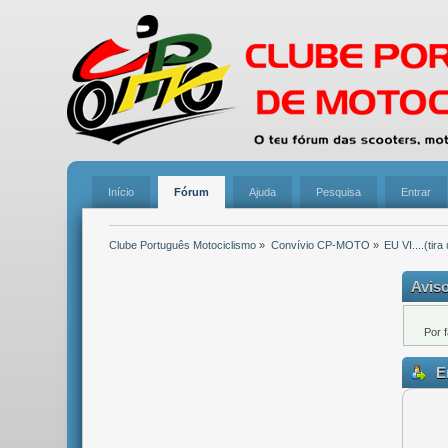
Início
Fórum
Ajuda
Pesquisa
Entrar
Clube Português Motociclismo
»
Convívio CP-MOTO
»
EU VI....(tira
Aviso
Por 
En