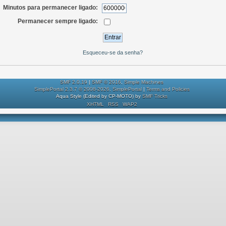
Minutos para permanecer ligado:
Permanecer sempre ligado:
Esqueceu-se da senha?
SMF 2.0.19
|
SMF © 2016
,
Simple Machines
SimplePortal 2.3.7 © 2008-2026, SimplePortal
|
Terms and Policies
Aqua Style (Edited by CP-MOTO) by
SMF Tricks
XHTML
RSS
WAP2