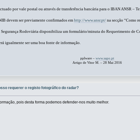
ctuado por vale postal ou através de transferência bancária para o IBAN ANSR –
o NIB devem ser previamente confirmados em
http://www.ansr.pt/
na secção “Como req
 Segurança Rodoviária disponibiliza um formulário/minuta do Requerimento de Co
rá igualmente ser uma boa fonte de informação.
pplware –
www.sapo.pt
Artigo de Vitor M. – 28 Mai 2016
osso requerer o registo fotográfico do radar?
formação, pois desta forma podemos defender-nos muito melhor.