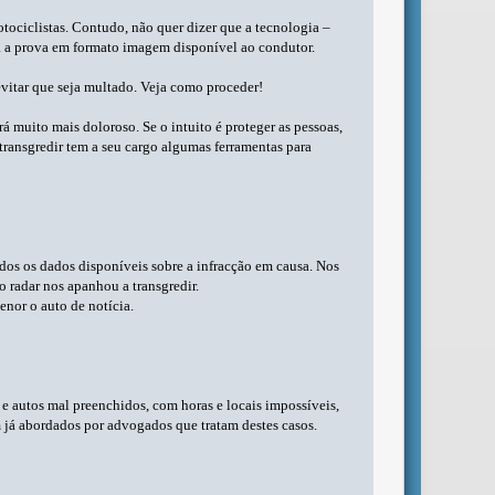
tociclistas. Contudo, não quer dizer que a tecnologia –
 há a prova em formato imagem disponível ao condutor.
evitar que seja multado. Veja como proceder!
á muito mais doloroso. Se o intuito é proteger as pessoas,
transgredir tem a seu cargo algumas ferramentas para
odos os dados disponíveis sobre a infracção em causa. Nos
 radar nos apanhou a transgredir.
enor o auto de notícia.
 e autos mal preenchidos, com horas e locais impossíveis,
m já abordados por advogados que tratam destes casos.