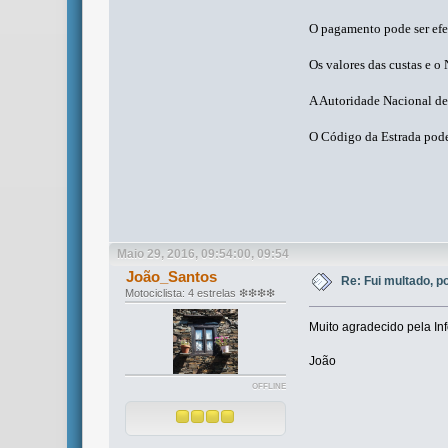
O pagamento pode ser efe
Os valores das custas e 
A Autoridade Nacional de
O Código da Estrada pode
Maio 29, 2016, 09:54:00, 09:54
João_Santos
Re: Fui multado, p
Motociclista: 4 estrelas ❇❇❇❇
Muito agradecido pela In
João
OFFLINE