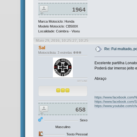
1964
Marca Motociclo: Honda
Modelo Motociclo: CB500X
Localidade: Coimbra - Viseu
Maio 29, 2016, 10:25:27, 10:25
Sal
Re: Fui multado, p
Motociclista: 3 estrelas ❇❇❇
Excelente partilha Lonato
Poderá dar imenso jeito
Abraço
OFFLINE
https://www.facebook.com/
https://www.facebook.com/Sa
https://www.youtube.com/c
658
Sexo
Masculino
Texto Pessoal