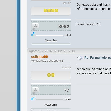
OFFLINE
Obrigado pela partilha,ja
Não tinha ideia do proces
membro numero 16
3092
Sexo
Masculino
Agosto 17, 2016, 12:10:12, 12:10
celinho99
Re: Fui multado, p
Motociclista: 2 estrelas ❇❇
OFFLINE
sendo que na minho opiniã
asneira ou por matricula 
77
Sexo
Masculino