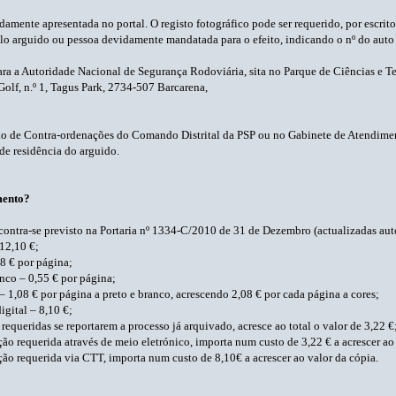
damente apresentada no portal. O registo fotográfico pode ser requerido, por escrito
o arguido ou pessoa devidamente mandatada para o efeito, indicando o nº do auto 
ara a Autoridade Nacional de Segurança Rodoviária, sita no Parque de Ciências e T
olf, n.º 1, Tagus Park, 2734-507 Barcarena,
ão de Contra-ordenações do Comando Distrital da PSP ou no Gabinete de Atendim
de residência do arguido.
mento?
contra-se previsto na Portaria nº 1334-C/2010 de 31 de Dezembro (actualizadas au
12,10 €;
8 € por página;
nco – 0,55 € por página;
 1,08 € por página a preto e branco, acrescendo 2,08 € por cada página a cores;
gital – 8,10 €;
requeridas se reportarem a processo já arquivado, acresce ao total o valor de 3,22 €
 requerida através de meio eletrónico, importa num custo de 3,22 € a acrescer ao 
o requerida via CTT, importa num custo de 8,10€ a acrescer ao valor da cópia.