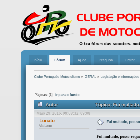
Início
Fórum
Ajuda
Pesquisa
Entrar
Clube Português Motociclismo
»
GERAL
»
Legislação e informações
Páginas: [
1
]
Ir para o fundo
Autor
Tópico: Fui multado,
Maio 29, 2016, 09:08:32, 09:08
Lonato
Fui multado, posso
Visitante
Fui multado, posso reque