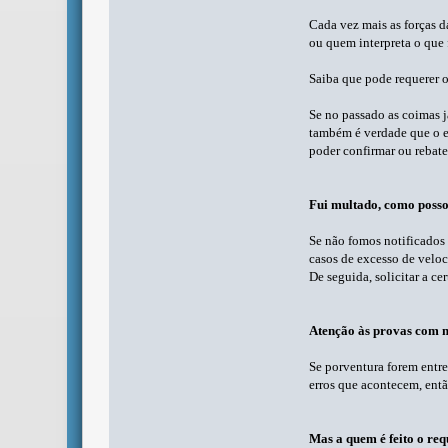
Cada vez mais as forças d
ou quem interpreta o que 
Saiba que pode requerer o
Se no passado as coimas j
também é verdade que o er
poder confirmar ou rebate
Fui multado, como posso
Se não fomos notificados 
casos de excesso de veloc
De seguida, solicitar a c
Atenção às provas com 
Se porventura forem entre
erros que acontecem, entã
Mas a quem é feito o req