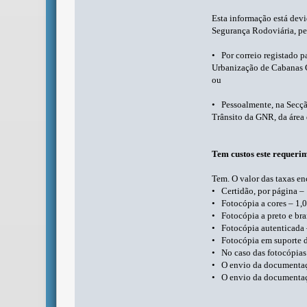
Esta informação está devi
Segurança Rodoviária, pel
• Por correio registado p
Urbanização de Cabanas G
ou
• Pessoalmente, na Secç
Trânsito da GNR, da área 
Tem custos este requeri
Tem. O valor das taxas en
• Certidão, por página – 
• Fotocópia a cores – 1,0
• Fotocópia a preto e bra
• Fotocópia autenticada –
• Fotocópia em suporte di
• No caso das fotocópias 
• O envio da documentação
• O envio da documentaçã