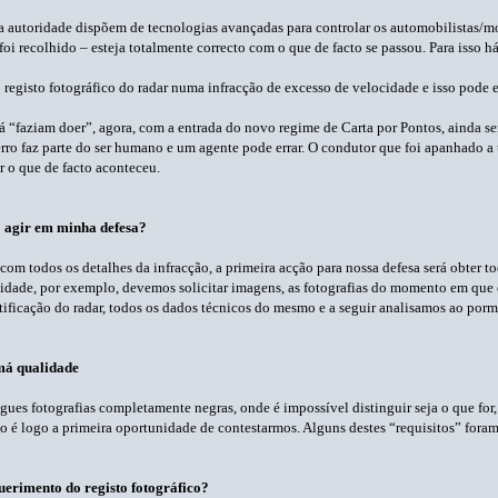
a autoridade dispõem de tecnologias avançadas para controlar os automobilistas/mo
foi recolhido – esteja totalmente correcto com o que de facto se passou. Para isso
 registo fotográfico do radar numa infracção de excesso de velocidade e isso pode 
á “faziam doer”, agora, com a entrada do novo regime de Carta por Pontos, ainda ser
ro faz parte do ser humano e um agente pode errar. O condutor que foi apanhado a 
r o que de facto aconteceu.
 agir em minha defesa?
com todos os detalhes da infracção, a primeira acção para nossa defesa será obter t
idade, por exemplo, devemos solicitar imagens, as fotografias do momento em que o
ertificação do radar, todos os dados técnicos do mesmo e a seguir analisamos ao porm
má qualidade
gues fotografias completamente negras, onde é impossível distinguir seja o que for,
o é logo a primeira oportunidade de contestarmos. Alguns destes “requisitos” fora
uerimento do registo fotográfico?