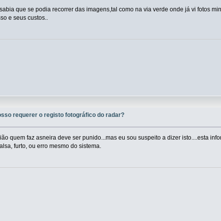
 sabia que se podia recorrer das imagens,tal como na via verde onde já vi fotos mi
so e seus custos..
osso requerer o registo fotográfico do radar?
o quem faz asneira deve ser punido...mas eu sou suspeito a dizer isto....esta in
falsa, furto, ou erro mesmo do sistema.