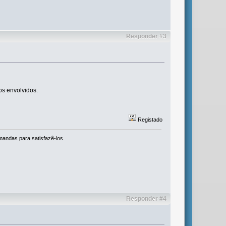
Responder #3
os envolvidos.
Registado
mandas para satisfazê-los.
Responder #4