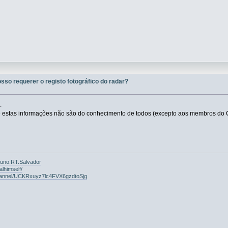
osso requerer o registo fotográfico do radar?
.
 e estas informações não são do conhecimento de todos (excepto aos membros 
Nuno.RT.Salvador
lhimself/
hannel/UCKRxuyz7lc4FVX6gzdtoSjg