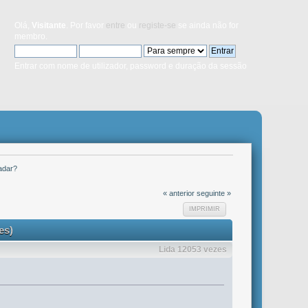
Olá,
Visitante
. Por favor
entre
ou
registe-se
se ainda não for
membro.
Entrar com nome de utilizador, password e duração da sessão
radar?
« anterior
seguinte »
IMPRIMIR
es)
Lida 12053 vezes