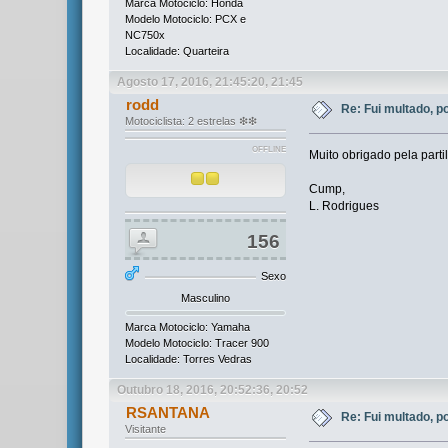
Marca Motociclo: Honda
Modelo Motociclo: PCX e
NC750x
Localidade: Quarteira
Agosto 17, 2016, 21:45:20, 21:45
rodd
Re: Fui multado, p
Motociclista: 2 estrelas ❇❇
OFFLINE
Muito obrigado pela part
Cump,
L. Rodrigues
156
Sexo
Masculino
Marca Motociclo: Yamaha
Modelo Motociclo: Tracer 900
Localidade: Torres Vedras
Outubro 18, 2016, 20:52:36, 20:52
RSANTANA
Re: Fui multado, p
Visitante