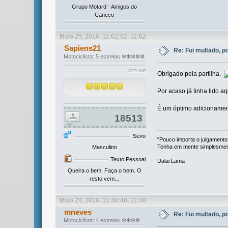
Grupo Motard - Amigos do
Caneco
Maio 29, 2016, 11:02:02, 11:02
Sapiens21
Re: Fui multado, p
Motociclista: 5 estrelas ❇❇❇❇❇
OFFLINE
Obrigado pela partilha.
Por acaso já tinha lido a
É um óptimo adicionament
18513
Sexo
"Pouco importa o julgamento
Tenha em mente simplesmente
Masculino
Texto Pessoal
Dalai Lama
Queira o bem. Faça o bem. O
resto vem...
Maio 29, 2016, 11:48:40, 11:48
mneves
Re: Fui multado, p
Motociclista: 4 estrelas ❇❇❇❇