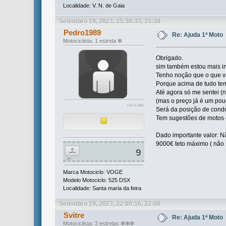
Localidade: V. N. de Gaia
Setembro 19, 2023, 15:38:33, 15:38
Pedro1989
Re: Ajuda 1ª Moto
Motociclista: 1 estrela ❇
Obrigado.
sim também estou mais in
Tenho noção que o que va
Porque acima de tudo te
Até agora só me sentei (
(mas o preço já é um po
OFFLINE
Será da posição de cond
Tem sugestões de motos 
Dado importante valor: N
9000€ teto máximo ( não 
9
Marca Motociclo: VOGE
Modelo Motociclo: 525 DSX
Localidade: Santa maria da feira
Setembro 19, 2023, 22:00:16, 22:00
Svitre
Re: Ajuda 1ª Moto
Motociclista: 3 estrelas ❇❇❇