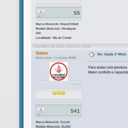
55
Marca Motociclo: Royal Enfield
Modelo Motociclo: Himalayan
450
Localidade: Vila do Conde
Setembro 19, 2023, 15:05:22, 15:05
Svitre
Re: Ajuda 1ª Moto
Motociclista: 3 estrelas ❇❇❇
Para andar com pendura e 
Maior conforto e capacid
OFFLINE
541
Marca Motociclo: Suzuki
Modelo Motociclo: DL650