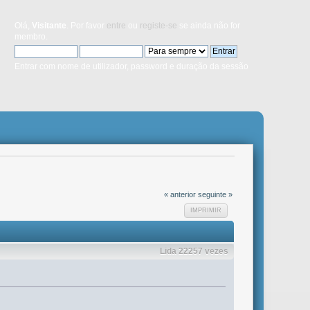
Olá,
Visitante
. Por favor
entre
ou
registe-se
se ainda não for
membro.
Entrar com nome de utilizador, password e duração da sessão
« anterior
seguinte »
IMPRIMIR
Lida 22257 vezes