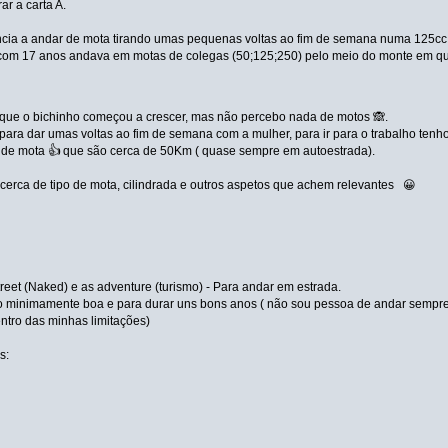
ar a carta A.
ncia a andar de mota tirando umas pequenas voltas ao fim de semana numa 125cc
com 17 anos andava em motas de colegas (50;125;250) pelo meio do monte em que 
que o bichinho começou a crescer, mas não percebo nada de motos 🙈.
a para dar umas voltas ao fim de semana com a mulher, para ir para o trabalho ten
 de mota 👍 que são cerca de 50Km ( quase sempre em autoestrada).
 cerca de tipo de mota, cilindrada e outros aspetos que achem relevantes 😀
treet (Naked) e as adventure (turismo) - Para andar em estrada.
minimamente boa e para durar uns bons anos ( não sou pessoa de andar sempre a t
ntro das minhas limitações)
s: