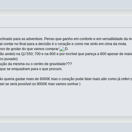
clinado para as adventure. Penso que ganho em conforto e em versatilidade da m
i contar no final para a decisão é o coração e como me sinto em cima da mota.
mos de gostar do que vamos comprar
não andei) na QJ 550; 700 e na 800 e por incrível que pareça a 800 apesar de m
uco puxado)
ução da mesma ou o centro de gravidade???
que se enquadram para o que procuro.
ão queria gastar mais de 6000€ mas o coração pode falar mais alto como já referi
sei se será possível os 9000€ mas vamos sonhar )