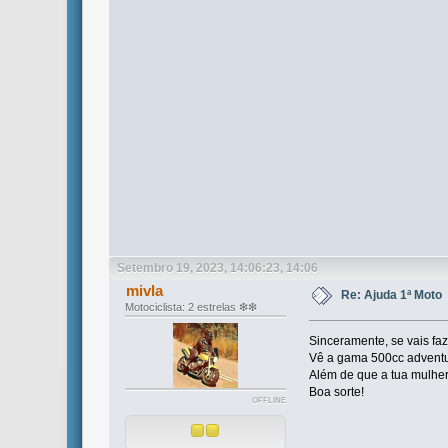
Setembro 19, 2023, 14:06:23, 14:06
mivla
Re: Ajuda 1ª Moto
Motociclista: 2 estrelas ❇❇
Sinceramente, se vais fa
Vê a gama 500cc adventure
Além de que a tua mulher
Boa sorte!
OFFLINE