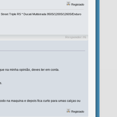
Registado
eet Triple RS * Ducati Multistrada 950S/1200S/1260S/Enduro
Responder #6
que na minha opinião, deves ter em conta.
s.
todo na maquina e depois fica curto para umas calças ou
Registado