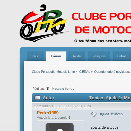
Início
Fórum
Ajuda
Pesquisa
Entrar
Clube Português Motociclismo
»
GERAL
»
Quando tudo é novidade...
Páginas: [
1
]
Ir para o fundo
Autor
Tópico: Ajuda 1ª Mo
Setembro 19, 2023, 13:07:13, 13:07
Pedro1989
Ajuda 1ª Moto
Motociclista: 1 estrela ❇
Boa tarde a todos.