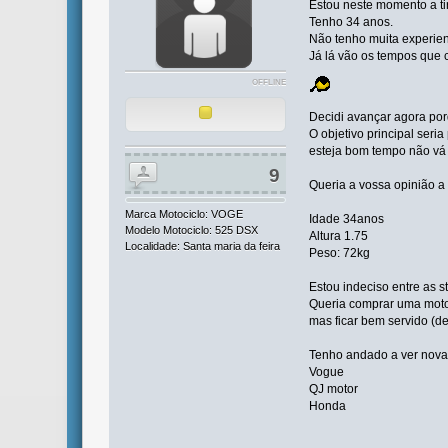
Estou neste momento a tir
Tenho 34 anos.
Não tenho muita experie
Já lá vão os tempos que 
OFFLINE
Decidi avançar agora por
O objetivo principal seri
esteja bom tempo não vá
9
Queria a vossa opinião a
Marca Motociclo: VOGE
Idade 34anos
Modelo Motociclo: 525 DSX
Altura 1.75
Localidade: Santa maria da feira
Peso: 72kg
Estou indeciso entre as s
Queria comprar uma moto 
mas ficar bem servido (de
Tenho andado a ver nova
Vogue
QJ motor
Honda