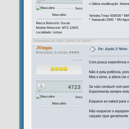
«
Última modificação: Setem
Sexo
Masculino
Yamaha Tmax 500/530 * BMW
* Kawazaki Z900 * MV Agust
Marca Motociclo: Ducati
Modelo Motociclo: MTS 1260S
Localidade: Lisboa
Setembro 20, 2023, 10:07:18, 10:07
JViegas
Re: Ajuda 1ª Moto
Motociclista: 4 estrelas ❇❇❇❇
OFFLINE
Com pouca experiência nã
Não é pela potência, poi
Mas o peso, a altura (se
4723
Se vais conduzir com pe
Experimenta sempre motas
Sexo
Esquece as naked para vi
Masculino
Não esquecer o equipamen
calçado (que geralmente 