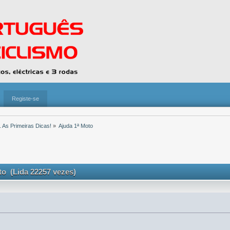
Registe-se
 As Primeiras Dicas!
»
Ajuda 1ª Moto
to (Lida 22257 vezes)