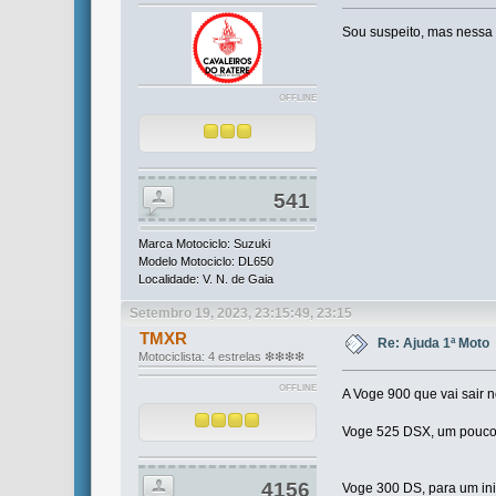
Sou suspeito, mas nessa 
OFFLINE
541
Marca Motociclo: Suzuki
Modelo Motociclo: DL650
Localidade: V. N. de Gaia
Setembro 19, 2023, 23:15:49, 23:15
TMXR
Re: Ajuda 1ª Moto
Motociclista: 4 estrelas ❇❇❇❇
OFFLINE
A Voge 900 que vai sair 
Voge 525 DSX, um pouco 
4156
Voge 300 DS, para um ini