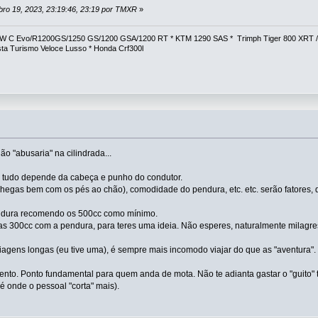
bro 19, 2023, 23:19:46, 23:19 por TMXR
»
 C Evo/R1200GS/1250 GS/1200 GSA/1200 RT * KTM 1290 SAS * Trimph Tiger 800 XRT / Str
a Turismo Veloce Lusso * Honda Crf300l
o "abusaria" na cilindrada...
s tudo depende da cabeça e punho do condutor.
 chegas bem com os pés ao chão), comodidade do pendura, etc. etc. serão fatores, 
ndura recomendo os 500cc como mínimo.
 300cc com a pendura, para teres uma ideia. Não esperes, naturalmente milagre
agens longas (eu tive uma), é sempre mais incomodo viajar do que as "aventura".
to. Ponto fundamental para quem anda de mota. Não te adianta gastar o "guito" 
é onde o pessoal "corta" mais).