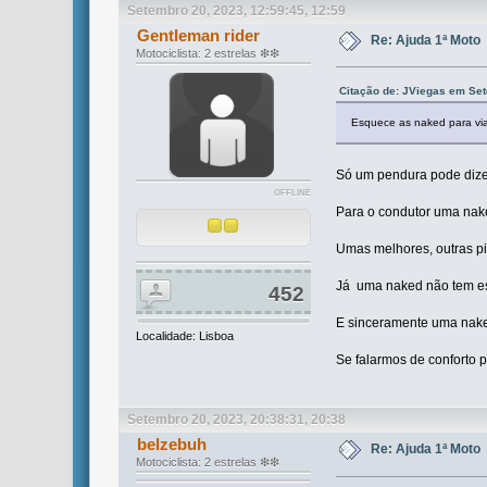
Setembro 20, 2023, 12:59:45, 12:59
Gentleman rider
Re: Ajuda 1ª Moto
Motociclista: 2 estrelas ❇❇
Citação de: JViegas em Set
Esquece as naked para via
Só um pendura pode dizer
OFFLINE
Para o condutor uma nake
Umas melhores, outras pi
Já uma naked não tem es
452
E sinceramente uma nake
Localidade: Lisboa
Se falarmos de conforto p
Setembro 20, 2023, 20:38:31, 20:38
belzebuh
Re: Ajuda 1ª Moto
Motociclista: 2 estrelas ❇❇