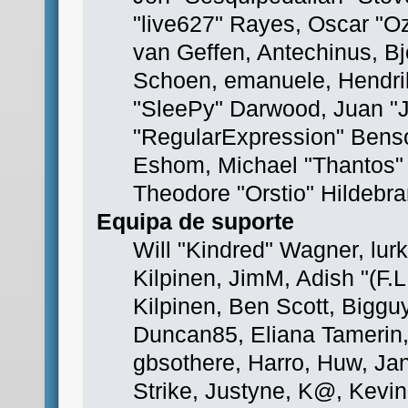
"live627" Rayes, Oscar "O
van Geffen, Antechinus, Bj
Schoen, emanuele, Hendri
"SleePy" Darwood, Juan "
"RegularExpression" Bens
Eshom, Michael "Thantos" 
Theodore "Orstio" Hildebra
Equipa de suporte
Will "Kindred" Wagner, lurk
Kilpinen, JimM, Adish "(F.L
Kilpinen, Ben Scott, Biggu
Duncan85, Eliana Tamerin,
gbsothere, Harro, Huw, Ja
Strike, Justyne, K@, Kevin