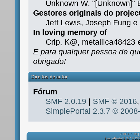
Unknown W. "[Unknown]" 
Gestores originais do projec
Jeff Lewis, Joseph Fung e
In loving memory of
Crip, K@, metallica48423 
E para qualquer pessoa de qu
obrigado!
Direitos de autor
Fórum
SMF 2.0.19
|
SMF © 2016
SimplePortal 2.3.7 © 2008
SMF 2.0.19
|
SimplePortal 2.3.7 © 20