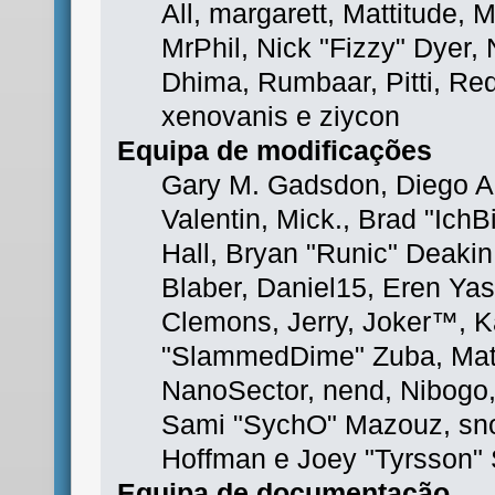
All, margarett, Mattitude, M
MrPhil, Nick "Fizzy" Dyer, 
Dhima, Rumbaar, Pitti, R
xenovanis e ziycon
Equipa de modificações
Gary M. Gadsdon, Diego A
Valentin, Mick., Brad "I
Hall, Bryan "Runic" Deaki
Blaber, Daniel15, Eren Ya
Clemons, Jerry, Joker™, Ka
"SlammedDime" Zuba, Matt
NanoSector, nend, Nibogo, 
Sami "SychO" Mazouz, sno
Hoffman e Joey "Tyrsson"
Equipa de documentação