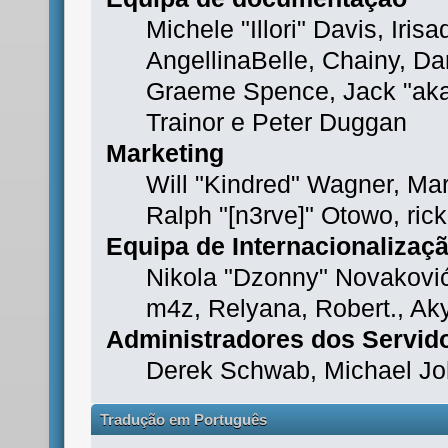
Michele "Illori" Davis, Iri
AngellinaBelle, Chainy, Dan
Graeme Spence, Jack "aka
Trainor e Peter Duggan
Marketing
Will "Kindred" Wagner, Ma
Ralph "[n3rve]" Otowo, ric
Equipa de Internacionalizaç
Nikola "Dzonny" Novakovi
m4z, Relyana, Robert., Ak
Administradores dos Servid
Derek Schwab, Michael Jo
Tradução em Português