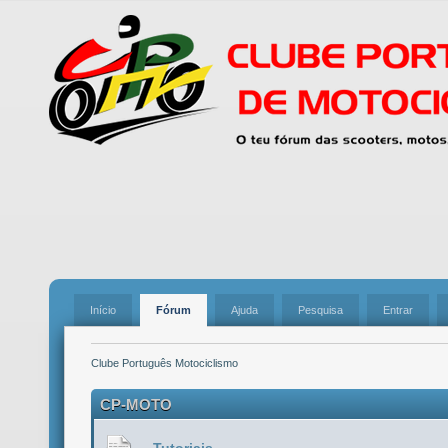
Início
Fórum
Ajuda
Pesquisa
Entrar
Clube Português Motociclismo
CP-MOTO