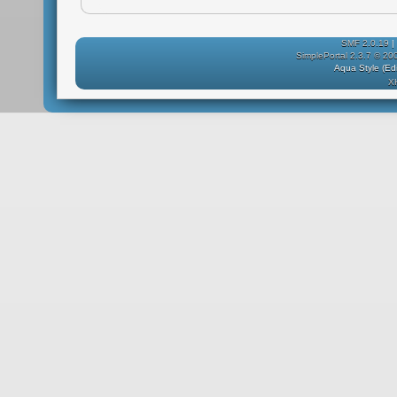
SMF 2.0.19
|
SimplePortal 2.3.7 © 20
Aqua Style (E
X