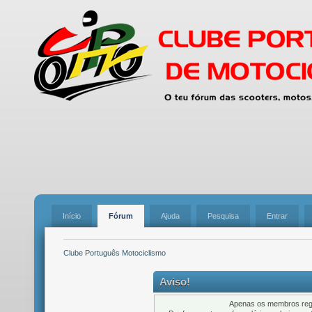
Início
Fórum
Ajuda
Pesquisa
Entrar
Clube Português Motociclismo
Aviso!
Apenas os membros regi