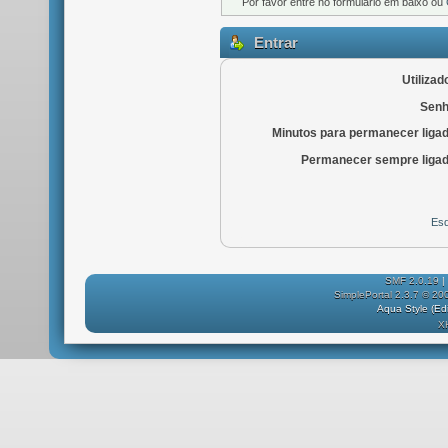
Por favor entre no formulário em baixo ou
Entrar
Utilizad
Senh
Minutos para permanecer liga
Permanecer sempre ligad
Esq
SMF 2.0.19
|
SimplePortal 2.3.7 © 20
Aqua Style (E
X