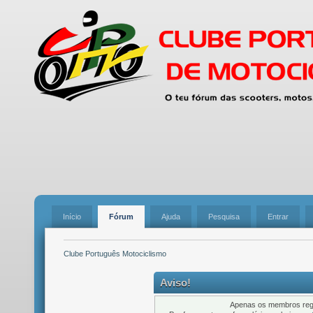
Início
Fórum
Ajuda
Pesquisa
Entrar
Clube Português Motociclismo
Aviso!
Apenas os membros regi