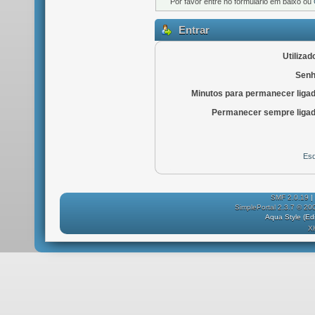
Por favor entre no formulário em baixo ou
Entrar
Utilizad
Senh
Minutos para permanecer liga
Permanecer sempre ligad
Esq
SMF 2.0.19
|
SimplePortal 2.3.7 © 20
Aqua Style (E
X