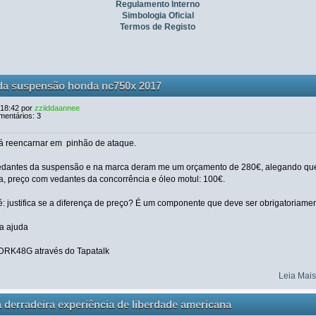
Regulamento Interno
Simbologia Oficial
Termos de Registo
da suspensão honda nc750x 2017
 18:42 por
zziiddaannee
mentários: 3
rá reencarnar em pinhão de ataque.
vedantes da suspensão e na marca deram me um orçamento de 280€, alegando que
na, preço com vedantes da concorrência e óleo motul: 100€.
: justifica se a diferença de preço? É um componente que deve ser obrigatoriame
a ajuda
DRK48G através do Tapatalk
Leia Mai
a derradeira experiência de liberdade americana