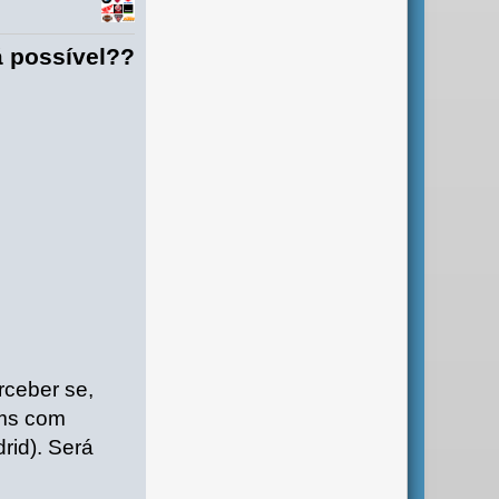
á possível??
rceber se,
kms com
rid). Será