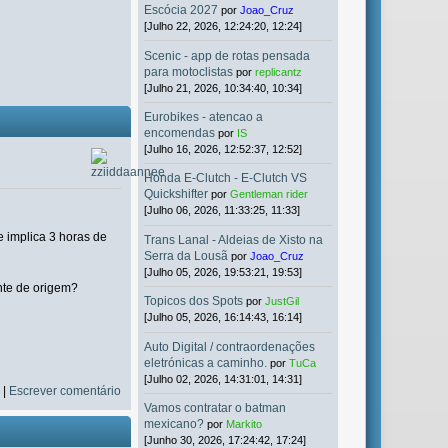
Escócia 2027
por
Joao_Cruz
[Julho 22, 2026, 12:24:20, 12:24]
Scenic - app de rotas pensada
para motoclistas
por
replicantz
[Julho 21, 2026, 10:34:40, 10:34]
Eurobikes - atencao a
encomendas
por
IS
[Julho 16, 2026, 12:52:37, 12:52]
Honda E-Clutch - E-Clutch VS
Quickshifter
por
Gentleman rider
[Julho 06, 2026, 11:33:25, 11:33]
 implica 3 horas de
Trans Lanal - Aldeias de Xisto na
Serra da Lousã
por
Joao_Cruz
[Julho 05, 2026, 19:53:21, 19:53]
nte de origem?
Topicos dos Spots
por
JustGil
[Julho 05, 2026, 16:14:43, 16:14]
Auto Digital / contraordenações
eletrónicas a caminho.
por
TuCa
[Julho 02, 2026, 14:31:01, 14:31]
s
|
Escrever comentário
Vamos contratar o batman
mexicano?
por
Markito
[Junho 30, 2026, 17:24:42, 17:24]