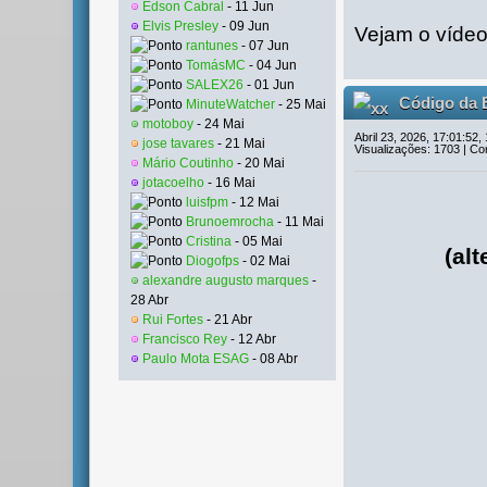
Edson Cabral
- 11 Jun
Elvis Presley
- 09 Jun
Vejam o vídeo.
rantunes
- 07 Jun
TomásMC
- 04 Jun
SALEX26
- 01 Jun
Código da E
MinuteWatcher
- 25 Mai
motoboy
- 24 Mai
Abril 23, 2026, 17:01:52,
jose tavares
- 21 Mai
Visualizações: 1703 | Co
Mário Coutinho
- 20 Mai
jotacoelho
- 16 Mai
luisfpm
- 12 Mai
Brunoemrocha
- 11 Mai
Cristina
- 05 Mai
(al
Diogofps
- 02 Mai
alexandre augusto marques
-
28 Abr
Rui Fortes
- 21 Abr
Francisco Rey
- 12 Abr
Paulo Mota ESAG
- 08 Abr