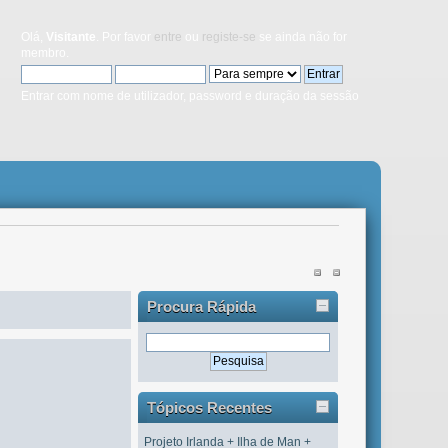
Olá,
Visitante
. Por favor
entre
ou
registe-se
se ainda não for
membro.
Entrar com nome de utilizador, password e duração da sessão
Procura Rápida
Tópicos Recentes
Projeto Irlanda + Ilha de Man +