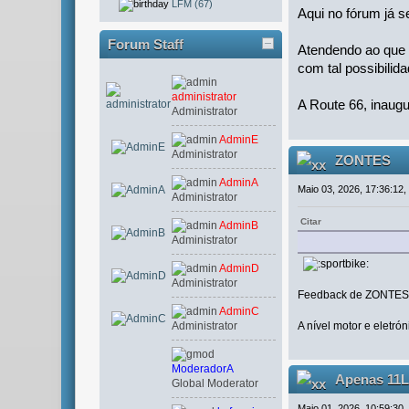
LFM (67)
Aqui no fórum já s
Forum Staff
Atendendo ao que s
com tal possibilida
administrator
A Route 66, inaug
Administrator
AdminE
Administrator
ZONTES
AdminA
Maio 03, 2026, 17:36:12,
Administrator
Citar
AdminB
Administrator
AdminD
Administrator
Feedback de ZONTES
AdminC
A nível motor e eletró
Administrator
ModeradorA
Apenas 11L 
Global Moderator
Maio 01, 2026, 10:59:30,