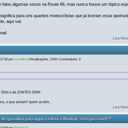
e falou algumas vezes na Route 66, mas nunca houve um tópico espec
ignifica para uns quantos motociclistas que já tiveram essa oportu
de, aqui vai:
urad
...
Leia Mai
 17:36 por
Uccellino
| Visualizações: 1039 | Comentários: 0
 350x e de ZONTES 350R:
nica, o que acham? quem as tem...
Leia Mai
de gasolina para ligar Lisboa a Madrid. Será possível??
 10:59 por
Sapiens21