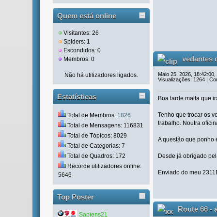
Quem está online
Visitantes: 26
Spiders: 1
Escondidos: 0
vedantes 
Membros: 0
Maio 25, 2026, 18:42:00,
Não há utilizadores ligados.
Visualizações: 1264 | Co
Estatísticas
Boa tarde malta que i
Tenho que trocar os 
Total de Membros:
1826
trabalho. Noutra ofici
Total de Mensagens: 116831
Total de Tópicos: 8029
A questão que ponho é
Total de Categorias: 7
Desde já obrigado pel
Total de Quadros: 172
Recorde utilizadores online:
Enviado do meu 2311
5646
Top Poster
Route 66 - 
Sapiens21