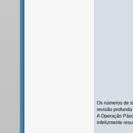
Os números de si
revisão profunda
A Operação Pásco
infelizmente res