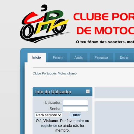
Início
Fórum
Ajuda
Pesquisa
Entrar
Clube Português Motociclismo
Info do Utilizador
Utilizador:
Senha:
Olá,
Visitante
. Por favor
entre
ou
registe-se
se ainda não for
membro.