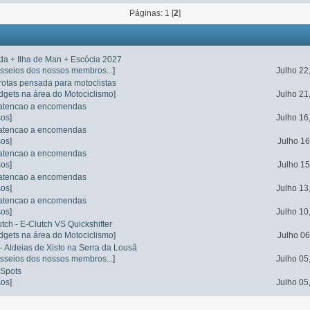
Páginas:
1
[
2
]
nda + Ilha de Man + Escócia 2027
asseios dos nossos membros...
]
Julho 22
 rotas pensada para motoclistas
dgets na área do Motociclismo
]
Julho 21
- atencao a encomendas
sos
]
Julho 16
- atencao a encomendas
sos
]
Julho 16
- atencao a encomendas
sos
]
Julho 15
- atencao a encomendas
sos
]
Julho 13
- atencao a encomendas
sos
]
Julho 10
tch - E-Clutch VS Quickshifter
dgets na área do Motociclismo
]
Julho 06
- Aldeias de Xisto na Serra da Lousã
asseios dos nossos membros...
]
Julho 05
 Spots
sos
]
Julho 05