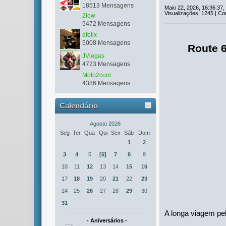
18513 Mensagens
Maio 22, 2026, 16:36:37,
Visualizações: 1245 | Co
2low
5472 Mensagens
dfelix
5008 Mensagens
Route 6
JViegas
4723 Mensagens
Moto2cool
4386 Mensagens
Calendário
Agosto 2026
Seg
Ter
Qua
Qui
Sex
Sáb
Dom
1
2
3
4
5
[6]
7
8
9
10
11
12
13
14
15
16
17
18
19
20
21
22
23
24
25
26
27
28
29
30
31
A longa viagem pe
- Aniversários -