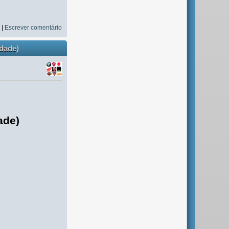
s
|
Escrever comentário
idade)
ade)