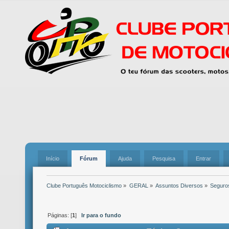
Início
Fórum
Ajuda
Pesquisa
Entrar
Clube Português Motociclismo
»
GERAL
»
Assuntos Diversos
»
Seguro
Páginas: [
1
]
Ir para o fundo