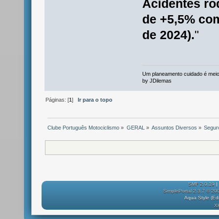
Acidentes ro
de +5,5% co
de 2024).
"
Um planeamento cuidado é mei
by JDilemas
Páginas: [
1
]
Ir para o topo
Clube Português Motociclismo
»
GERAL
»
Assuntos Diversos
»
Segur
SMF 2.0.19
|
SimplePortal 2.3.7 © 20
Aqua Style (E
X