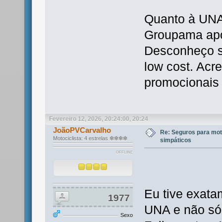
Quanto à UNA 
Groupama após
Desconheço se
low cost. Acr
promocionais 
Fevereiro 12, 2026, 20:24:00, 20:24
JoãoPVCarvalho
Re: Seguros para mot
Motociclista: 4 estrelas ❇❇❇❇
simpáticos
OFFLINE
Eu tive exat
1977
UNA e não só
Sexo