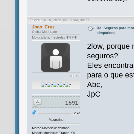
Fevereiro 10, 2026, 00:37:44, 00:37
Joao_Cruz
Re: Seguros para mot
Global Moderator
simpáticos
Motociclista: 4 estrelas ❇❇❇❇
2low, porque 
seguros?
Eles encontra
para o que es
OFFLINE
Abc,
JpC
1591
Sexo
Masculino
Marca Motociclo: Yamaha
Modelo Motociclo: Tracer 900