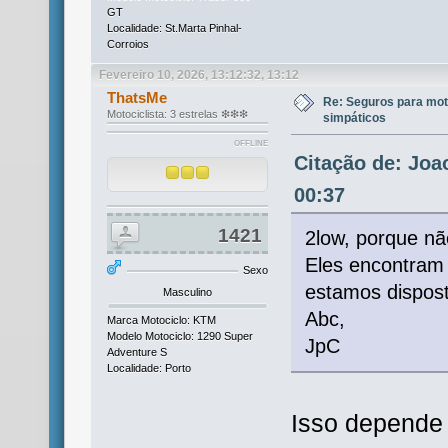
GT
Localidade: St.Marta Pinhal-
Corroios
Fevereiro 10, 2026, 13:12:32, 13:12
ThatsMe
Re: Seguros para mot
Motociclista: 3 estrelas ❇❇❇
simpáticos
OFFLINE
Citação de: Joa
00:37
1421
2low, porque nã
Eles encontram 
Sexo
estamos dispost
Masculino
Abc,
Marca Motociclo: KTM
Modelo Motociclo: 1290 Super
JpC
Adventure S
Localidade: Porto
Isso depende 