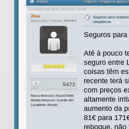
Autor
Tópico: Seguros para m
Fevereiro 09, 2026, 18:58:23, 18:58
2low
Seguros para motoci
Motociclista: 5 estrelas ❇❇❇❇❇
simpáticos
Seguros para
Até à pouco t
OFFLINE
seguro entre
coisas têm es
recente terá 
5472
com preços e
Marca Motociclo: Royal Enfield
altamente irr
Modelo Motociclo: Guerilla 450
Localidade: Almada
aumento da p
81€ para 171
reboque, não t