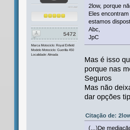
2low, porque nã
OFFLINE
Eles encontram 
estamos dispost
Abc,
5472
JpC
Marca Motociclo: Royal Enfield
Modelo Motociclo: Guerilla 450
Localidade: Almada
Mas é isso qu
porque nas mo
Seguros
Mas não deixa
dar opções tip
Citação de: 2low
(...)De mediaçã