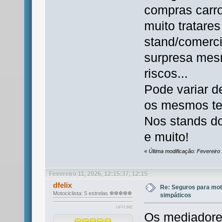
compras carr
muito tratares
stand/comerci
surpresa mes
riscos...
Pode variar d
os mesmos t
Nos stands d
e muito!
«
Última modificação: Fevereiro 
Fevereiro 11, 2026, 12:15:37, 12:15
dfelix
Re: Seguros para mot
Motociclista: 5 estrelas ❇❇❇❇❇
simpáticos
OFFLINE
Os mediadore