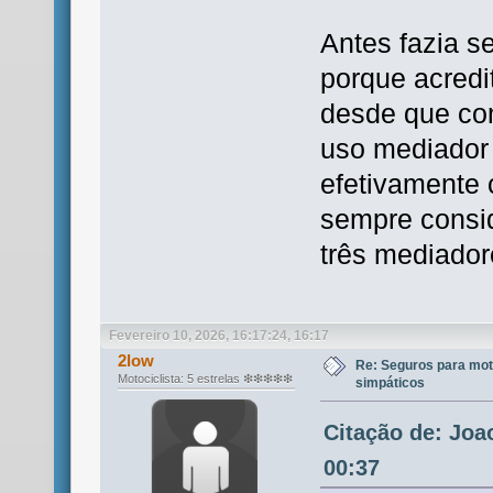
Antes fazia 
porque acred
desde que com
uso mediador 
efetivamente 
sempre consi
três mediador
Fevereiro 10, 2026, 16:17:24, 16:17
2low
Re: Seguros para mot
Motociclista: 5 estrelas ❇❇❇❇❇
simpáticos
Citação de: Joa
00:37