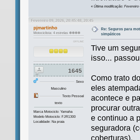
«
Última modificação: Fevereiro 
Fevereiro 09, 2026, 20:45:48, 20:45
pjmartinho
Re: Seguros para mot
Motociclista: 4 estrelas ❇❇❇❇
simpáticos
OFFLINE
Tive um segu
isso... passo
1645
Como trato do
Sexo
eles atempada
Masculino
acontece e pa
Texto Pessoal
texto
procurar outr
Marca Motociclo: Yamaha
e continuo a 
Modelo Motociclo: FJR1300
Localidade: Na praia
seguradora (
coberturas).