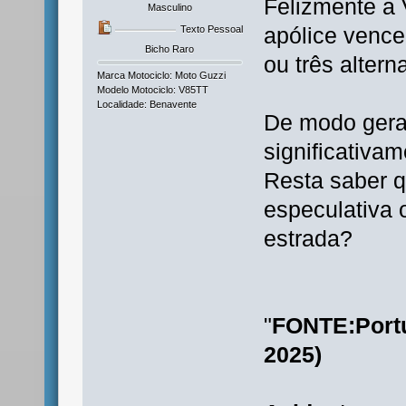
Felizmente a 
Masculino
apólice vence
Texto Pessoal
Bicho Raro
ou três altern
Marca Motociclo: Moto Guzzi
Modelo Motociclo: V85TT
Localidade: Benavente
De modo gera
significativa
Resta saber q
especulativa 
estrada?
"
FONTE:Portu
2025)