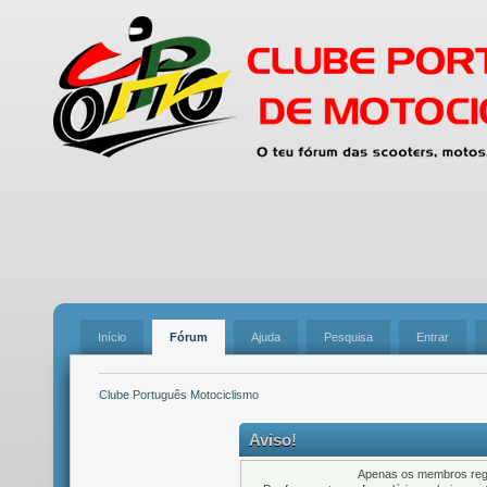
Início
Fórum
Ajuda
Pesquisa
Entrar
Clube Português Motociclismo
Aviso!
Apenas os membros regi