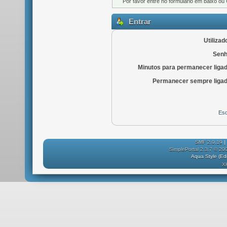
Por favor entre no formulário em baixo ou
Entrar
Utilizad
Senh
Minutos para permanecer liga
Permanecer sempre ligad
Esq
SMF 2.0.19
|
SimplePortal 2.3.7 © 20
Aqua Style (E
X