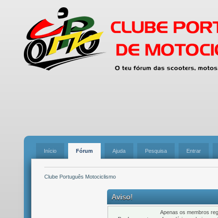
Início
Fórum
Ajuda
Pesquisa
Entrar
Clube Português Motociclismo
Aviso!
Apenas os membros regi