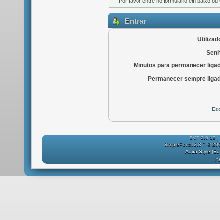
Por favor entre no formulário em baixo ou
Entrar
Utilizad
Senh
Minutos para permanecer liga
Permanecer sempre ligad
Esq
SMF 2.0.19
|
SimplePortal 2.3.7 © 20
Aqua Style (E
X