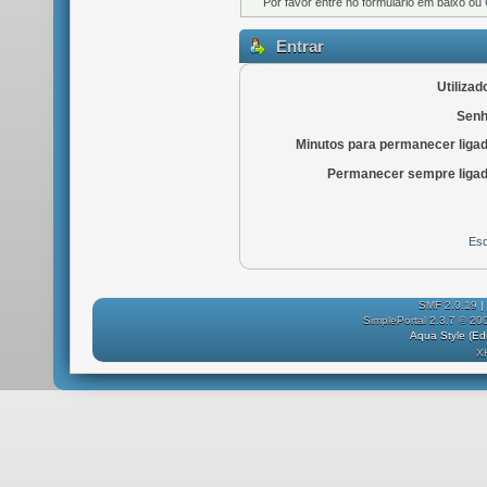
Por favor entre no formulário em baixo ou
Entrar
Utilizad
Senh
Minutos para permanecer liga
Permanecer sempre ligad
Esq
SMF 2.0.19
|
SimplePortal 2.3.7 © 20
Aqua Style (E
X