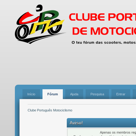
Início
Fórum
Ajuda
Pesquisa
Entrar
Clube Português Motociclismo
Aviso!
Apenas os membros regi