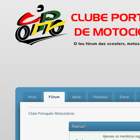
Início
Fórum
Ajuda
Pesquisa
Entrar
Clube Português Motociclismo
Aviso!
Apenas os membros regi