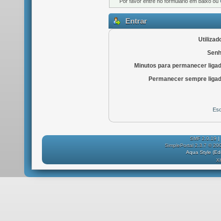
Por favor entre no formulário em baixo ou
Entrar
Utilizad
Senh
Minutos para permanecer liga
Permanecer sempre ligad
Esq
SMF 2.0.19
|
SimplePortal 2.3.7 © 20
Aqua Style (E
X