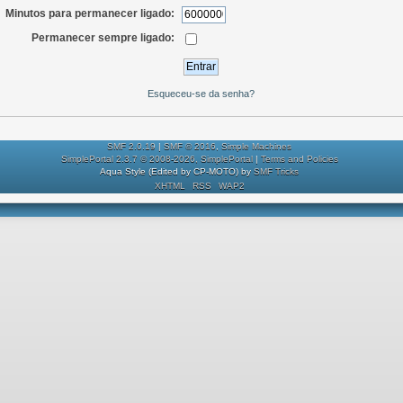
Minutos para permanecer ligado:
Permanecer sempre ligado:
Esqueceu-se da senha?
SMF 2.0.19
|
SMF © 2016
,
Simple Machines
SimplePortal 2.3.7 © 2008-2026, SimplePortal
|
Terms and Policies
Aqua Style (Edited by CP-MOTO) by
SMF Tricks
XHTML
RSS
WAP2