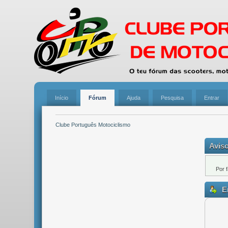
Início
Fórum
Ajuda
Pesquisa
Entrar
Clube Português Motociclismo
Aviso
Por 
En