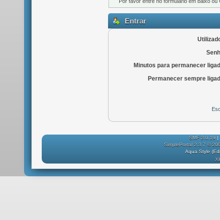
Por favor entre no formulário em baixo ou
Entrar
Utilizad
Senh
Minutos para permanecer liga
Permanecer sempre ligad
Esq
SMF 2.0.19
|
SimplePortal 2.3.7 © 20
Aqua Style (E
X