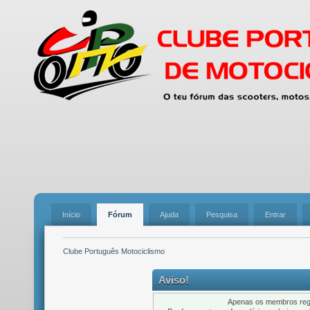
Início
Fórum
Ajuda
Pesquisa
Entrar
Clube Português Motociclismo
Aviso!
Apenas os membros regi