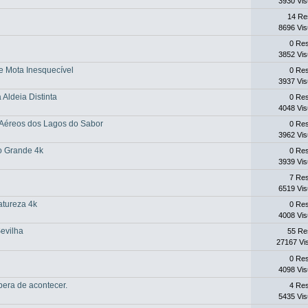
3930 Vis
14 Re
8696 Vis
0 Re
3852 Vis
de Mota Inesquecível
0 Re
3937 Vis
 Aldeia Distinta
0 Re
4048 Vis
 Aéreos dos Lagos do Sabor
0 Re
3962 Vis
o Grande 4k
0 Re
3939 Vis
7 Re
6519 Vis
atureza 4k
0 Re
4008 Vis
evilha
55 Re
27167 Vi
0 Re
4098 Vis
pera de acontecer.
4 Re
5435 Vis