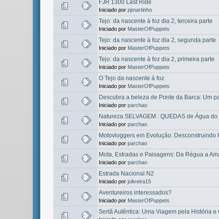
FJR 1300 Last Ride
Iniciado por
pjmartinho
Tejo: da nascente à foz dia 2, terceira parte
Iniciado por
MasterOfPuppets
Tejo: da nascente à foz dia 2, segunda parte
Iniciado por
MasterOfPuppets
Tejo: da nascente à foz dia 2, primeira parte
Iniciado por
MasterOfPuppets
O Tejo da nascente à foz
Iniciado por
MasterOfPuppets
Descubra a beleza de Ponte da Barca: Um p
Iniciado por
parchao
Natureza SELVAGEM : QUEDAS de Água do 
Iniciado por
parchao
Motovloggers em Evolução: Desconstruindo 
Iniciado por
parchao
Mota, Estradas e Paisagens: Da Régua a Ama
Iniciado por
parchao
Estrada Nacional N2
Iniciado por
joliveira15
Aventureiros interessados?
Iniciado por
MasterOfPuppets
Sertã Autêntica: Uma Viagem pela História e 