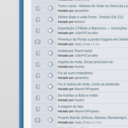
Trans Lanal - Aldeias de Xisto na Serra da L
Iniciado por
pjmartinho
284km Bate e volta Porto - Pinhão EN-222
Iniciado por
bentoJr
Expedição CPMoto a Marrocos — inscrições 
Iniciado por
JoãoPVCarvalho
Pirenéus de Ponta a ponta-Viagem em Sete
Iniciado por
Joao_Cruz
«
1
2
»
Andalusia Touch base
Iniciado por
JoãoPVCarvalho
Argelia de mota. Dicas precisam-se.
Iniciado por
Aranha
Fui ali num instantinho
Iniciado por
pjmartinho
Fui à Galiza de mota, como se pretende.
Iniciado por
MasterOfPuppets
De Azeitao a Italia e voltar
Iniciado por
PauloC
A viagem do tejo
Iniciado por
MasterOfPuppets
Projeto Balcãs (Grécia, Albania, Montenegro
Iniciado por
Joao_Cruz
«
1
2
3
»