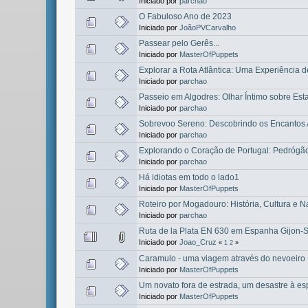
Iniciado por
parchao
O Fabuloso Ano de 2023
Iniciado por
JoãoPVCarvalho
Passear pelo Gerês...
Iniciado por
MasterOfPuppets
Explorar a Rota Atlântica: Uma Experiência 
Iniciado por
parchao
Passeio em Algodres: Olhar Íntimo sobre Esta
Iniciado por
parchao
Sobrevoo Sereno: Descobrindo os Encantos
Iniciado por
parchao
Explorando o Coração de Portugal: Pedrógã
Iniciado por
parchao
Há idiotas em todo o lado1
Iniciado por
MasterOfPuppets
Roteiro por Mogadouro: História, Cultura e N
Iniciado por
parchao
Ruta de la Plata EN 630 em Espanha Gijon-S
Iniciado por
Joao_Cruz
«
1
2
»
Caramulo - uma viagem através do nevoeiro
Iniciado por
MasterOfPuppets
Um novato fora de estrada, um desastre à es
Iniciado por
MasterOfPuppets