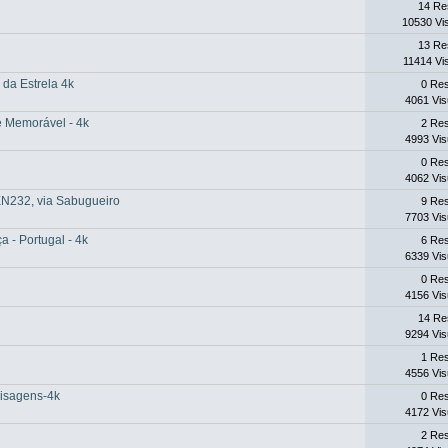
14 Re
10530 Vi
13 Re
11414 Vi
da Estrela 4k
0 Re
4061 Vis
e Memorável - 4k
2 Re
4993 Vis
0 Re
4062 Vis
 EN232, via Sabugueiro
9 Re
7703 Vis
 - Portugal - 4k
6 Re
6339 Vis
0 Re
4156 Vis
14 Re
9294 Vis
1 Re
4556 Vis
aisagens-4k
0 Re
4172 Vis
2 Re