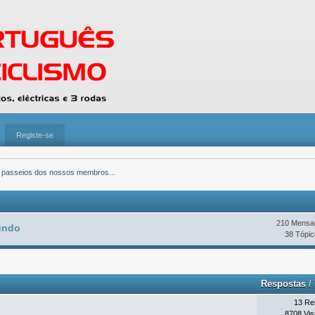
Registe-se
 passeios dos nossos membros...
210 Mensa
Mundo
38 Tópic
Respostas
/
13 Re
8708 Vis