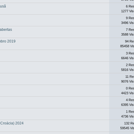
ousã
6 Re
1277 Vis
9 Re
3496 Vis
abertas
7 Re
3588 Vis
mbro 2019
94 Re
85458 Vi
3 Re
6646 Vis
2 Re
5816 Vis
11 Re
9076 Vis
0 Re
4423 Vis
4 Re
6395 Vis
1 Re
4736 Vis
, Croácia) 2024
132 R
59545 Vi