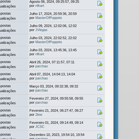
spostas
Agosto 06, 2024, 09:25:57, 09:25
por
nfkart
ualizações
spostas
Julho 17, 2024, 20:59:36, 20:59
por
MasterOfPuppets
ualizações
spostas
Julho 09, 2024, 12:02:06, 12:02
por
JViegas
ualizações
spostas
Julho 03, 2024, 22:02:52, 22:02
por
MasterOfPuppets
ualizações
spostas
Julho 03, 2024, 13:45:36, 13:45
por
nfkart
ualizações
spostas
Abril 26, 2024, 07:11:57, 07:11
por
parchao
ualizações
spostas
Abril 07, 2024, 14:04:13, 14:04
por
parchao
ualizações
spostas
Março 03, 2024, 09:32:38, 09:32
por
parchao
ualizações
spostas
Fevereiro 27, 2024, 09:55:58, 09:55
por
parchao
ualizações
spostas
Fevereiro 21, 2024, 06:27:47, 06:27
por
2low
ualizações
spostas
Fevereiro 01, 2024, 09:14:49, 09:14
por
JCSC
ualizações
spostas
Dezembro 10, 2023, 19:54:10, 19:54
por
parchao