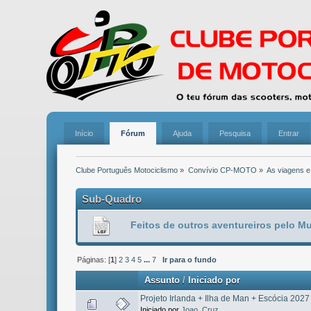
Início
Fórum
Ajuda
Pesquisa
Entrar
Clube Português Motociclismo
»
Convívio CP-MOTO
»
As viagens e
Sub-Quadro
Feitos de outros aventureiros pelo 
Páginas: [
1
]
2
3
4
5
...
7
Ir para o fundo
Assunto
/
Iniciado por
Projeto Irlanda + Ilha de Man + Escócia 2027
Iniciado por
Joao_Cruz