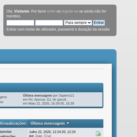
Olá,
Visitante
. Por favor
entre
ou
registe-se
se ainda não for
membro.
Entrar com nome de utilizador, password e duração da sessão
Última mensagem
por
Sapiens21
gens
em
Re: Apenas 11L de gasoli...
os
em Maio 22, 2026, 16:39:00, 16:39
Visualizações
Última mensagem
spostas
Julho 22, 2026, 12:24:20, 12:24
por
Joao_Cruz
ualizações