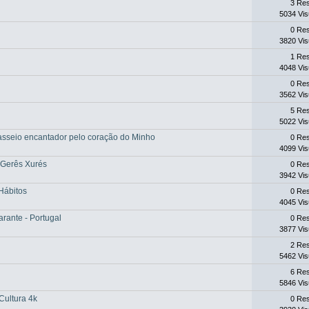
3 Re
5034 Vis
0 Re
3820 Vis
1 Re
4048 Vis
0 Re
3562 Vis
5 Re
5022 Vis
asseio encantador pelo coração do Minho
0 Re
4099 Vis
Gerês Xurés
0 Re
3942 Vis
Hábitos
0 Re
4045 Vis
rante - Portugal
0 Re
3877 Vis
2 Re
5462 Vis
6 Re
5846 Vis
Cultura 4k
0 Re