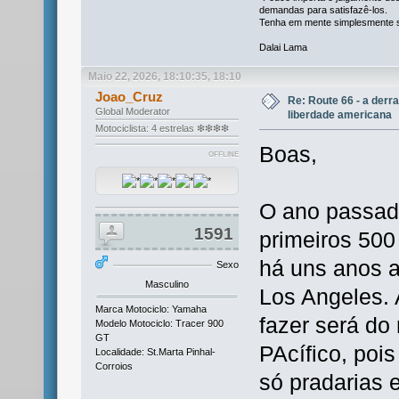
demandas para satisfazê-los.
Tenha em mente simplesmente se
Dalai Lama
Maio 22, 2026, 18:10:35, 18:10
Joao_Cruz
Re: Route 66 - a derr
Global Moderator
liberdade americana
Motociclista: 4 estrelas ❇❇❇❇
Boas,
OFFLINE
O ano passado 
1591
primeiros 500
há uns anos a
Sexo
Masculino
Los Angeles. 
Marca Motociclo: Yamaha
fazer será do
Modelo Motociclo: Tracer 900
GT
PAcífico, poi
Localidade: St.Marta Pinhal-
Corroios
só pradarias 