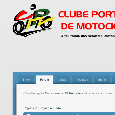
Início
Fórum
Ajuda
Pesquisa
Entrar
Clube Português Motociclismo
»
GERAL
»
Assuntos Diversos
»
Route 6
Páginas: [
1
]
Ir para o fundo