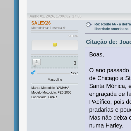
Junho 01, 2026, 17:06:02, 17:06
SALEX26
Re: Route 66 - a derr
Motociclista: 1 estrela ❇
liberdade americana
OFFLINE
Citação de: Joa
Boas,
3
O ano passado t
Sexo
de Chicago a St.
Masculino
Santa Mónica, 
Marca Motociclo: YAMAHA
Modelo Motociclo: FZ6 2008
engraçada de fa
Localidade: OVAR
PAcífico, pois 
pradarias e pou
Mas não deixa d
numa Harley.