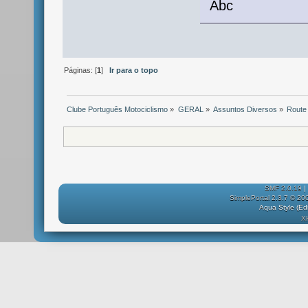
Abc
Páginas: [
1
]
Ir para o topo
Clube Português Motociclismo
»
GERAL
»
Assuntos Diversos
»
Route 
SMF 2.0.19
|
SimplePortal 2.3.7 © 20
Aqua Style (E
X