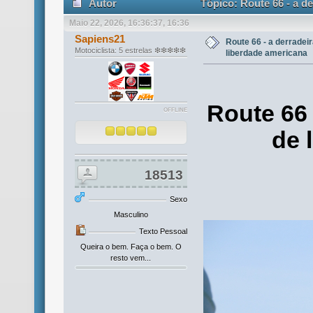
Autor
Tópico: Route 66 - a de
Maio 22, 2026, 16:36:37, 16:36
vezes)
Sapiens21
Route 66 - a derradei
Motociclista: 5 estrelas ❇❇❇❇❇
liberdade americana
Route 66 
OFFLINE
de 
18513
Sexo
Masculino
Texto Pessoal
Queira o bem. Faça o bem. O
resto vem...