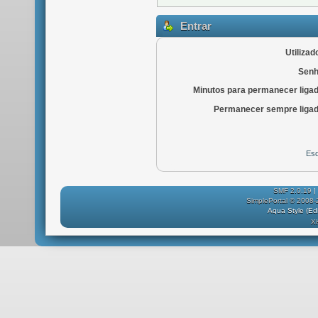
Entrar
Utilizad
Senh
Minutos para permanecer liga
Permanecer sempre ligad
Esq
SMF 2.0.19
|
SimplePortal © 2008-
Aqua Style (E
X