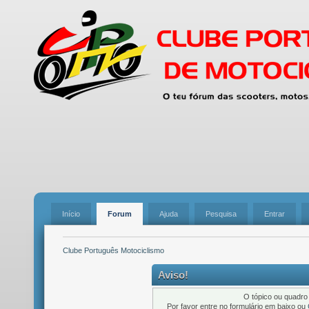
Início
Forum
Ajuda
Pesquisa
Entrar
Clube Português Motociclismo
Aviso!
O tópico ou quadro 
Por favor entre no formulário em baixo ou