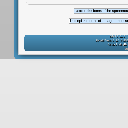
SMF 2.0.19
|
SimplePortal 2.3.7 © 20
Aqua Style (E
X