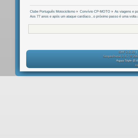
Clube Português Motociclismo
»
Convívio CP-MOTO
»
As viagens e p
Aos 77 anos e após um ataque cardíaco...o próximo passo é uma volta
SMF 2.0.19
|
SimplePortal 2.3.7 © 20
Aqua Style (E
X