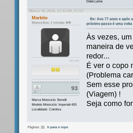
Dalai Lama
Março 30, 2026, 21:12:00, 21:12
Markito
Re: Aos 77 anos e após u
Motociclista: 2 estrelas ❇❇
próximo passo é uma volta
Às vezes, um
maneira de ve
redor...
OFFLINE
É ver o copo 
(Problema car
Sem esse prob
93
(Viagem) !
Marca Motociclo: Benelli
Seja como for,
Modelo Motociclo: Imperiali 400
Localidade: Coimbra
Páginas: [
1
]
Ir para o topo