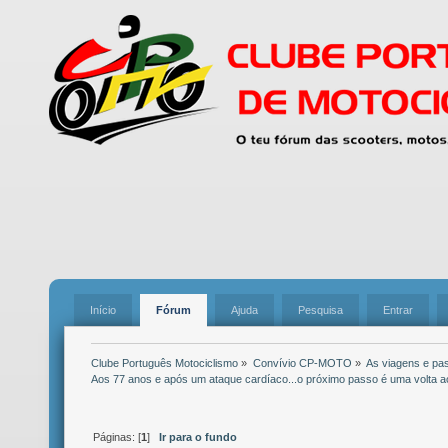
Início
Fórum
Ajuda
Pesquisa
Entrar
Clube Português Motociclismo
»
Convívio CP-MOTO
»
As viagens e pa
Aos 77 anos e após um ataque cardíaco...o próximo passo é uma volta 
Páginas: [
1
]
Ir para o fundo