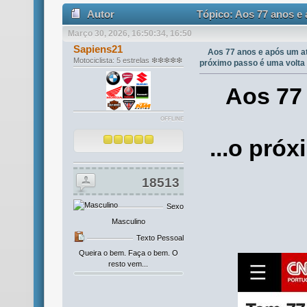
Autor
Tópico: Aos 77 anos e 
Março 30, 2026, 16:50:34, 16:50
Mundo (Lida 1985 vezes)
Sapiens21
Aos 77 anos e após um at
Motociclista: 5 estrelas ❇❇❇❇❇
próximo passo é uma volta
Aos 77
OFFLINE
...o pró
18513
Sexo
Masculino
Texto Pessoal
Queira o bem. Faça o bem. O
resto vem...