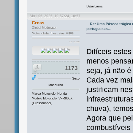
Dalai Lama
Abril 06, 2026, 10:57:24, 10:57
Cross
Re: Uma Páscoa trágica 
Global Moderator
portuguesas...
Motociclista: 3 estrelas ❇❇❇
OFFLINE
Difíceis este
menos pensar
1173
seja, já não 
Cada vez mai
Sexo
Masculino
justificam ne
Marca Motociclo: Honda
infraestrutur
Modelo Motociclo: VFR800X
(Crossrunner)
chuva), temos
Agora que pe
combustíveis