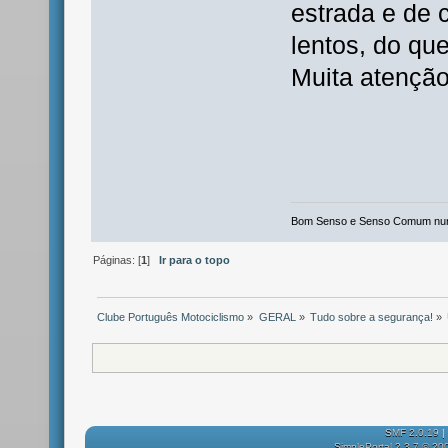
estrada e de 
lentos, do q
Muita atenção
Bom Senso e Senso Comum nunc
Páginas: [
1
]
Ir para o topo
Clube Português Motociclismo
»
GERAL
»
Tudo sobre a segurança!
»
SMF 2.0.19
|
SimplePortal 2.3.7 © 20