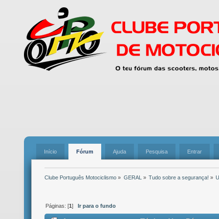
Início
Fórum
Ajuda
Pesquisa
Entrar
Clube Português Motociclismo
»
GERAL
»
Tudo sobre a segurança!
»
U
Páginas: [
1
]
Ir para o fundo