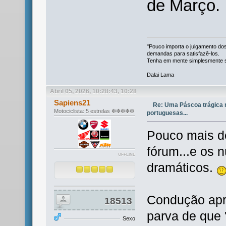
de Março.
"Pouco importa o julgamento dos
demandas para satisfazê-los.
Tenha em mente simplesmente se
Dalai Lama
Abril 05, 2026, 10:28:43, 10:28
Sapiens21
Re: Uma Páscoa trágica 
Motociclista: 5 estrelas ❇❇❇❇❇
portuguesas...
Pouco mais de
fórum...e os 
OFFLINE
dramáticos.
Condução apr
18513
parva de que 
Sexo