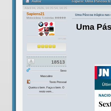
Autor
Tópico: Uma Páscoa trá
Abril 04, 2026, 14:35:54, 14:35
Sapiens21
Uma Páscoa trágica nas e
Motociclista: 5 estrelas ❇❇❇❇❇
Uma Pásc
OFFLINE
18513
Sexo
Masculino
Texto Pessoal
Queira o bem. Faça o bem. O
resto vem...