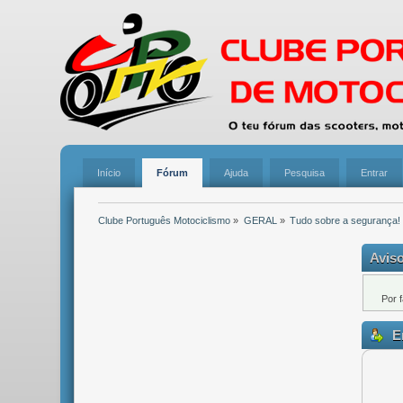
Início
Fórum
Ajuda
Pesquisa
Entrar
Clube Português Motociclismo
»
GERAL
»
Tudo sobre a segurança!
Aviso
Por 
En