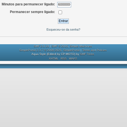
Minutos para permanecer ligado:
Permanecer sempre ligado:
Esqueceu-se da senha?
SMF 2.0.19
|
SMF © 2016
,
Simple Machines
SimplePortal 2.3.7 © 2008-2026, SimplePortal
|
Terms and Policies
Aqua Style (Edited by CP-MOTO) by
SMF Tricks
XHTML
RSS
WAP2