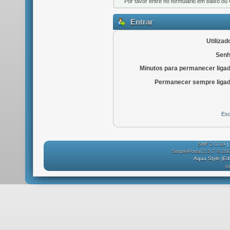
Por favor entre no formulário em baixo ou
Entrar
Utilizad
Senh
Minutos para permanecer liga
Permanecer sempre ligad
Esq
SMF 2.0.19
|
SimplePortal 2.3.7 © 20
Aqua Style (E
X