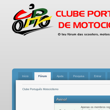
Início
Fórum
Ajuda
Pesquisa
Entrar
Clube Português Motociclismo
Aviso!
Apenas os membros regi