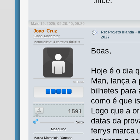
Maio 19, 2025, 09:20:40, 09:20
Joao_Cruz
Re: Projeto Irlanda + 
Global Moderator
2027
Motociclista: 4 estrelas ❇❇❇❇
Boas,
Hoje é o dia 
Man, lança a 
OFFLINE
bilhetes para
como é que is
Logo que a or
1591
datas da prov
Sexo
ferrys marca 
Masculino
Marca Motociclo: Yamaha