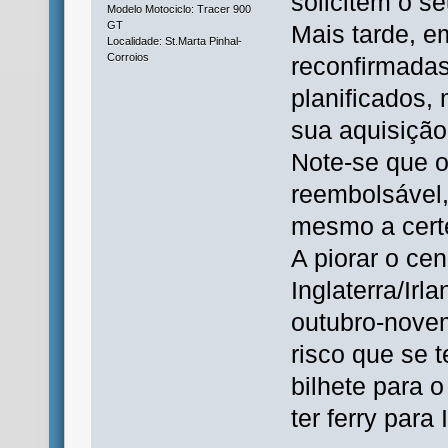
solicitem o s
Modelo Motociclo: Tracer 900
GT
Mais tarde, e
Localidade: St.Marta Pinhal-
Corroios
reconfirmadas
planificados, 
sua aquisição
Note-se que o
reembolsável,
mesmo a certe
A piorar o ce
Inglaterra/Irl
outubro-novem
risco que se t
bilhete para o
ter ferry para 