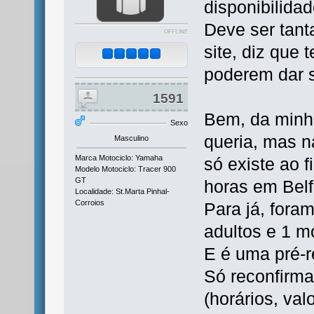
disponibilida
Deve ser tant
OFFLINE
site, diz que
poderem dar 
1591
Bem, da minha
Sexo
queria, mas na
Masculino
Marca Motociclo: Yamaha
só existe ao f
Modelo Motociclo: Tracer 900
GT
horas em Belfa
Localidade: St.Marta Pinhal-
Corroios
Para já, fora
adultos e 1 mo
E é uma pré-r
Só reconfirma
(horários, valo