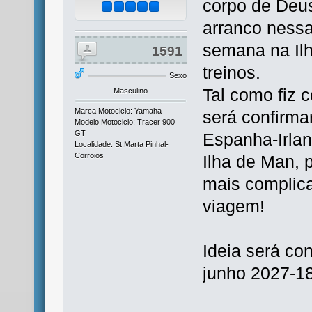
corpo de Deus
arranco nessa
semana na Ilh
1591
treinos.
Sexo
Tal como fiz 
Masculino
Marca Motociclo: Yamaha
será confirma
Modelo Motociclo: Tracer 900
GT
Espanha-Irla
Localidade: St.Marta Pinhal-
Corroios
Ilha de Man, 
mais complica
viagem!
Ideia será co
junho 2027-18