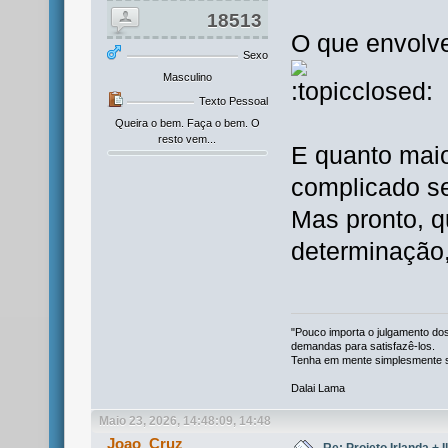
18513
O que envolve
Sexo
Masculino
Texto Pessoal
Queira o bem. Faça o bem. O
resto vem...
E quanto maio
complicado se
Mas pronto, 
determinação,
"Pouco importa o julgamento dos
demandas para satisfazê-los.
Tenha em mente simplesmente se
Dalai Lama
Maio 23, 2026, 14:48:09, 14:48
Joao_Cruz
Re: Projeto Irlanda + 