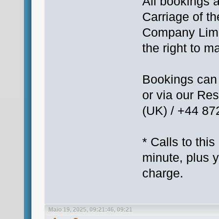
All bookings a
Carriage of t
Company Limi
the right to m
Bookings can 
or via our Re
(UK) / +44 87
* Calls to th
minute, plus 
charge.
Maio 19, 2025, 09:21:46, 09:21