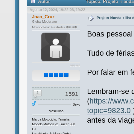
Autor
Tópico: Projeto Irlanda
Agosto 12, 2024, 19:22:08, 19:22
Joao_Cruz
Projeto Irlanda + Ilha
Global Moderator
Motociclista: 4 estrelas ❇❇❇❇
Boas pessoal 
Tudo de féria
OFFLINE
Por falar em f
Lembram-se d
1591
(
https://www.
Sexo
topic=9823.0
Masculino
antes da via
Marca Motociclo: Yamaha
Modelo Motociclo: Tracer 900
GT
Localidade: St.Marta Pinhal-