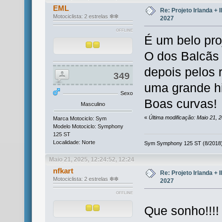
EML
Re: Projeto Irlanda + 
Motociclista: 2 estrelas ❇❇
2027
OFFLINE
É um belo pro
O dos Balcãs 
depois pelos r
349
uma grande hi
Sexo
Boas curvas!
Masculino
«
Última modificação: Maio 21, 
Marca Motociclo: Sym
Modelo Motociclo: Symphony
125 ST
Localidade: Norte
Sym Symphony 125 ST (8/2018) 
Maio 21, 2025, 12:24:52, 12:24
nfkart
Re: Projeto Irlanda + 
Motociclista: 2 estrelas ❇❇
2027
OFFLINE
Que sonho!!!