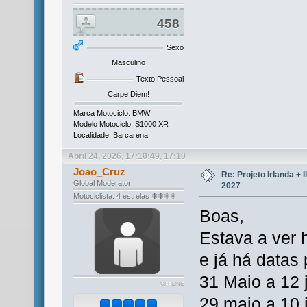
458
Sexo
Masculino
Texto Pessoal
Carpe Diem!
Marca Motociclo: BMW
Modelo Motociclo: S1000 XR
Localidade: Barcarena
Abril 24, 2026, 17:10:49, 17:10
Joao_Cruz
Re: Projeto Irlanda + 
Global Moderator
2027
Motociclista: 4 estrelas ❇❇❇❇
Boas,
Estava a ver 
e já há datas
31 Maio a 12 
OFFLINE
29 maio a 10 