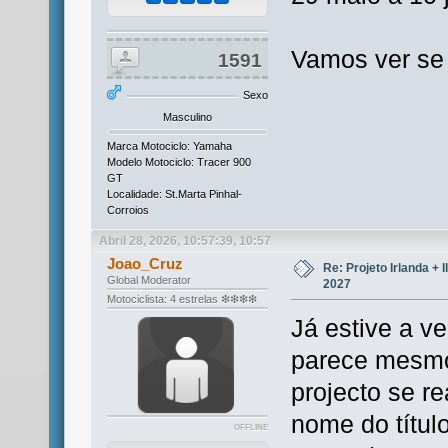
Vamos ver se 
1591
Sexo
Masculino
Marca Motociclo: Yamaha
Modelo Motociclo: Tracer 900
GT
Localidade: St.Marta Pinhal-
Corroios
Abril 28, 2026, 10:57:39, 10:57
Joao_Cruz
Re: Projeto Irlanda + 
Global Moderator
2027
Motociclista: 4 estrelas ❇❇❇❇
Já estive a ve
parece mesmo
projecto se re
nome do título
OFFLINE