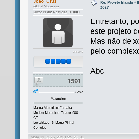
Joao_Cruz
Re: Projeto Irlanda + 
Global Moderator
2027
Motociclista: 4 estrelas ❇❇❇❇
Entretanto, po
este projeto 
Mas não deixo
pelo complexo
OFFLINE
Abc
1591
Sexo
Masculino
Marca Motociclo: Yamaha
Modelo Motociclo: Tracer 900
GT
Localidade: St.Marta Pinhal-
Corroios
Maio 19, 2025, 23:01:25, 23:01