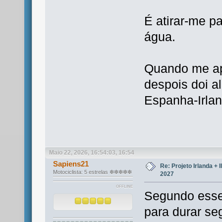
É atirar-me p
água.
Quando me apr
despois doi a
Espanha-Irlan
Maio 22, 2026, 16:54:03, 16:54
Sapiens21
Re: Projeto Irlanda + 
Motociclista: 5 estrelas ❇❇❇❇❇
2027
OFFLINE
Segundo esse 
para durar s