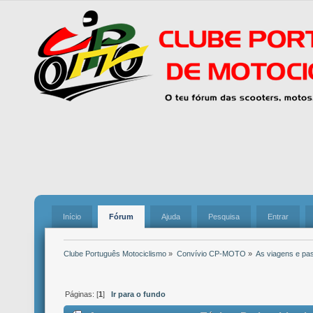
Início
Fórum
Ajuda
Pesquisa
Entrar
Clube Português Motociclismo
»
Convívio CP-MOTO
»
As viagens e pa
Páginas: [
1
]
Ir para o fundo