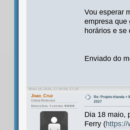
Vou esperar 
empresa que g
horários e se 
Enviado do m
Maio 18, 2026, 17:26:08, 17:26
Joao_Cruz
Re: Projeto Irlanda + 
Global Moderator
2027
Motociclista: 4 estrelas ❇❇❇❇
Dia 18 maio, p
Ferry (
https: