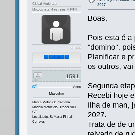
Global Moderator
2027
Motociclista: 4 estrelas ❇❇❇❇
Boas,
Pois esta é a
"domino", pois
OFFLINE
Planificar e p
os outros, vai
1591
Segunda etap
Sexo
Recebi hoje e
Masculino
Marca Motociclo: Yamaha
Ilha de man, j
Modelo Motociclo: Tracer 900
GT
2027.
Localidade: St.Marta Pinhal-
Corroios
Trata de de 
relvado de ru