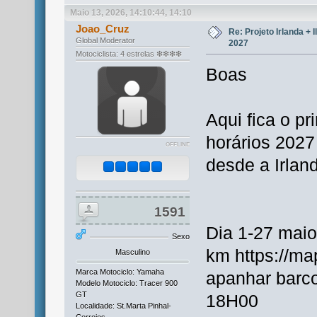
Maio 13, 2026, 14:10:44, 14:10
Joao_Cruz
Re: Projeto Irlanda + 
Global Moderator
2027
Motociclista: 4 estrelas ❇❇❇❇
Boas
Aqui fica o pr
horários 2027
OFFLINE
desde a Irland
1591
Dia 1-27 maio
Sexo
km https://m
Masculino
Marca Motociclo: Yamaha
apanhar barco
Modelo Motociclo: Tracer 900
GT
18H00
Localidade: St.Marta Pinhal-
Corroios