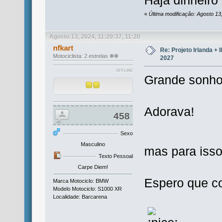
Haja dinheiro
«
Última modificação: Agosto 13
Agosto 13, 2024, 11:20:37, 11:20
nfkart
Re: Projeto Irlanda + 
Motociclista: 2 estrelas ❇❇
2027
OFFLINE
Grande sonho
Adorava!
458
Sexo
Masculino
mas para isso
Texto Pessoal
Carpe Diem!
Espero que c
Marca Motociclo: BMW
Modelo Motociclo: S1000 XR
Localidade: Barcarena