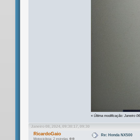
«
Última modificação: Janeiro 0
Janeiro 08, 2024, 09:30:17, 09:30
RicardoGaio
Re: Honda NX500
Motociclista: 2 estrelas ❇❇