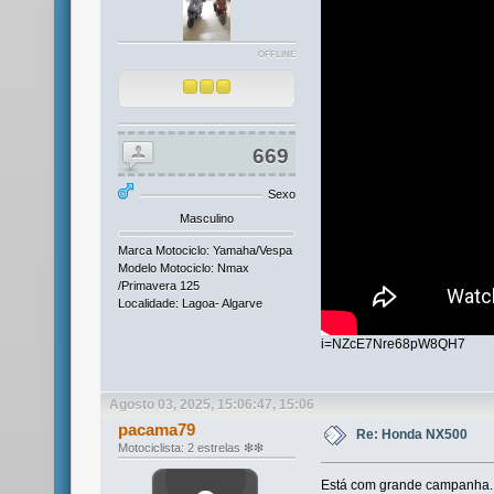
OFFLINE
669
Sexo
Masculino
Marca Motociclo: Yamaha/Vespa
Modelo Motociclo: Nmax
/Primavera 125
Localidade: Lagoa- Algarve
i=NZcE7Nre68pW8QH7
Agosto 03, 2025, 15:06:47, 15:06
pacama79
Re: Honda NX500
Motociclista: 2 estrelas ❇❇
Está com grande campanha..