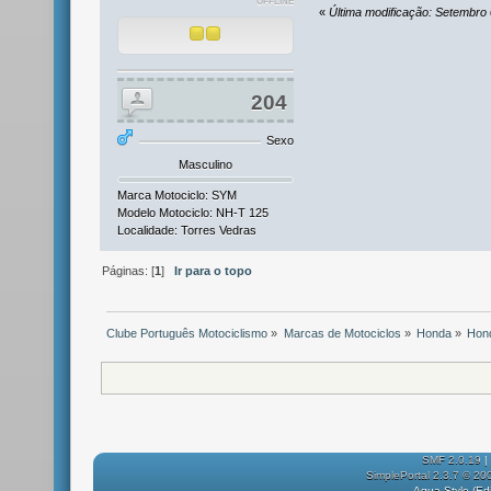
OFFLINE
«
Última modificação: Setembro 
204
Sexo
Masculino
Marca Motociclo: SYM
Modelo Motociclo: NH-T 125
Localidade: Torres Vedras
Páginas: [
1
]
Ir para o topo
Clube Português Motociclismo
»
Marcas de Motociclos
»
Honda
»
Hon
SMF 2.0.19
|
SimplePortal 2.3.7 © 20
Aqua Style (E