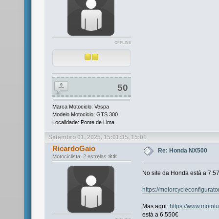
OFFLINE
50
Marca Motociclo: Vespa
Modelo Motociclo: GTS 300
Localidade: Ponte de Lima
Setembro 01, 2025, 15:01:35, 15:01
RicardoGaio
Re: Honda NX500
Motociclista: 2 estrelas ❇❇
No site da Honda está a 7.5
https://motorcycleconfigurat
Mas aqui:
https://www.mototu
está a 6.550€