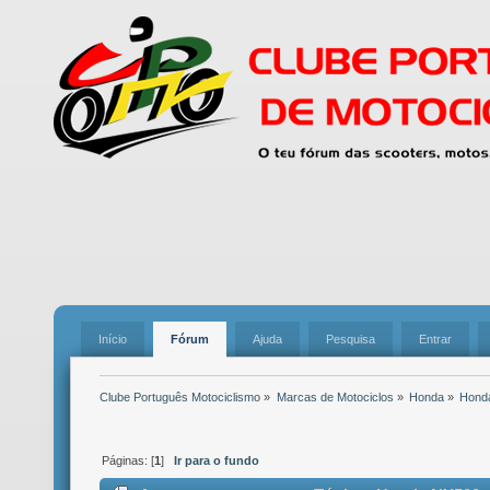
Início
Fórum
Ajuda
Pesquisa
Entrar
Clube Português Motociclismo
»
Marcas de Motociclos
»
Honda
»
Hond
Páginas: [
1
]
Ir para o fundo