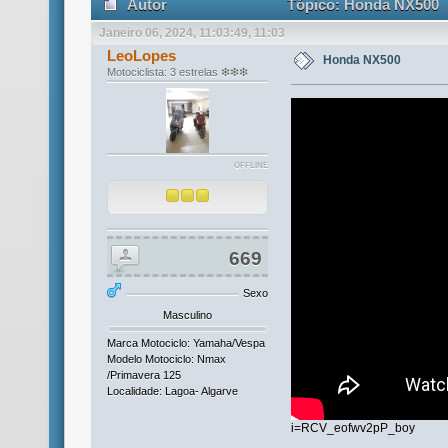
Autor
Tópico: Honda NX500 (
Janeiro 06, 2024, 11:03:49, 11:03
LeoLopes
Honda NX500
Motociclista: 3 estrelas ❇❇❇
OFFLINE
669
Sexo
Masculino
Marca Motociclo: Yamaha/Vespa
Modelo Motociclo: Nmax
/Primavera 125
Localidade: Lagoa- Algarve
i=RCV_eofwv2pP_boy